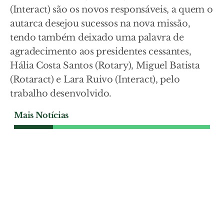
(Interact) são os novos responsáveis, a quem o
autarca desejou sucessos na nova missão,
tendo também deixado uma palavra de
agradecimento aos presidentes cessantes,
Hália Costa Santos (Rotary), Miguel Batista
(Rotaract) e Lara Ruivo (Interact), pelo
trabalho desenvolvido.
Mais Notícias
SOCIEDADE
Abrantes cria rede de
primeira intervenção para
enfrentar incêndios, apagões
e tempestades
União de Freguesias de Abrantes e
Alferrarede investiu oito mil euros em
geradores e equipamentos de primeira