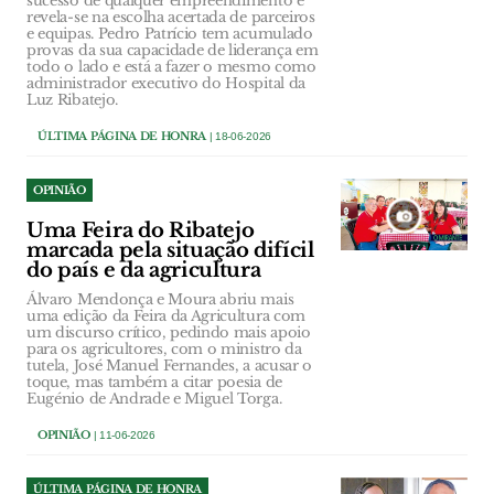
sucesso de qualquer empreendimento e
revela-se na escolha acertada de parceiros
e equipas. Pedro Patrício tem acumulado
provas da sua capacidade de liderança em
todo o lado e está a fazer o mesmo como
administrador executivo do Hospital da
Luz Ribatejo.
ÚLTIMA PÁGINA DE HONRA
| 18-06-2026
OPINIÃO
Uma Feira do Ribatejo
marcada pela situação difícil
do país e da agricultura
Álvaro Mendonça e Moura abriu mais
uma edição da Feira da Agricultura com
um discurso crítico, pedindo mais apoio
para os agricultores, com o ministro da
tutela, José Manuel Fernandes, a acusar o
toque, mas também a citar poesia de
Eugénio de Andrade e Miguel Torga.
OPINIÃO
| 11-06-2026
ÚLTIMA PÁGINA DE HONRA