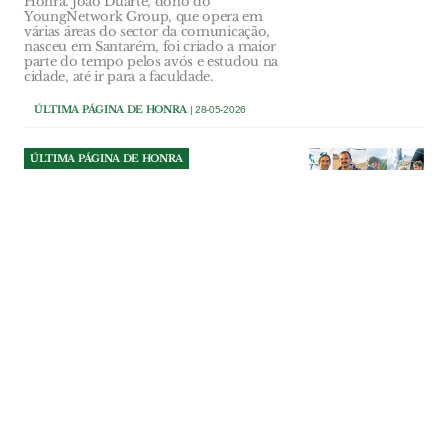
Honra. João Duarte, dono do
YoungNetwork Group, que opera em
várias áreas do sector da comunicação,
nasceu em Santarém, foi criado a maior
parte do tempo pelos avós e estudou na
cidade, até ir para a faculdade.
ÚLTIMA PÁGINA DE HONRA
| 28-05-2026
ÚLTIMA PÁGINA DE HONRA
Última Página de Honra
Com a Chamusca em festa, a celebrar
mais uma edição da Semana da Ascensão,
o presidente da câmara, Nuno Mira,
esteve com a sua gente, mas arranjou
sempre tempo para acompanhar os
convidados. Em Alenquer, onde também
se vive a Ascensão em vários dias de feira,
com tradição, animação, emoção e
empenho, o novo presidente da câmara,
João Nicolau, desdobrou-se, com visível
alegria e felicidade, em momentos de
convívio com todos os que encontrou e
recebeu.
ÚLTIMA PÁGINA DE HONRA
| 21-05-2026