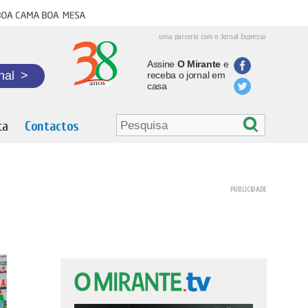
oa cama boa mesa
uma parceria com o Jornal Expresso
Assine
O Mirante
e
nal
>
receba o jornal em
casa
ta
Contactos