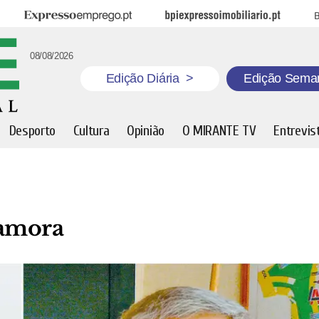
Expresso Emprego
BPI Expresso Imobiliário
B
08/08/2026
Edição Diária
>
Edição Sema
Desporto
Cultura
Opinião
O MIRANTE TV
Entrevis
Samora