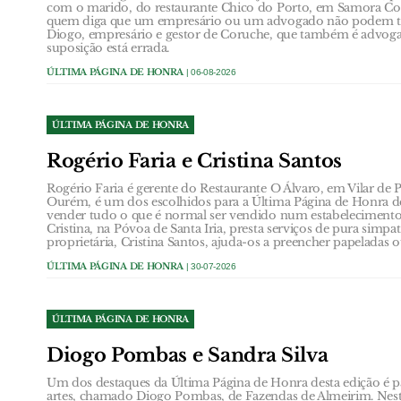
com o marido, do restaurante Chico do Porto, em Samora Corr
quem diga que um empresário ou um advogado não podem te
Diogo, empresário e gestor de Coruche, que também é advogad
suposição está errada.
ÚLTIMA PÁGINA DE HONRA
| 06-08-2026
ÚLTIMA PÁGINA DE HONRA
Rogério Faria e Cristina Santos
Rogério Faria é gerente do Restaurante O Álvaro, em Vilar de 
Ourém, é um dos escolhidos para a Última Página de Honra de
vender tudo o que é normal ser vendido num estabelecimento 
Cristina, na Póvoa de Santa Iria, presta serviços de pura simpati
proprietária, Cristina Santos, ajuda-os a preencher papeladas o
ÚLTIMA PÁGINA DE HONRA
| 30-07-2026
ÚLTIMA PÁGINA DE HONRA
Diogo Pombas e Sandra Silva
Um dos destaques da Última Página de Honra desta edição é pa
artes, chamado Diogo Pombas, de Fazendas de Almeirim. Nest