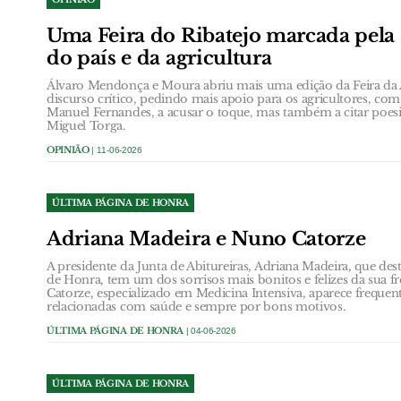
Uma Feira do Ribatejo marcada pela s
do país e da agricultura
Álvaro Mendonça e Moura abriu mais uma edição da Feira da
discurso crítico, pedindo mais apoio para os agricultores, com 
Manuel Fernandes, a acusar o toque, mas também a citar poes
Miguel Torga.
OPINIÃO
| 11-06-2026
ÚLTIMA PÁGINA DE HONRA
Adriana Madeira e Nuno Catorze
A presidente da Junta de Abitureiras, Adriana Madeira, que de
de Honra, tem um dos sorrisos mais bonitos e felizes da sua 
Catorze, especializado em Medicina Intensiva, aparece frequen
relacionadas com saúde e sempre por bons motivos.
ÚLTIMA PÁGINA DE HONRA
| 04-06-2026
ÚLTIMA PÁGINA DE HONRA