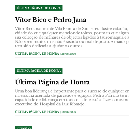
ÚLTIMA PÁGINA DE HONRA
Vítor Bico e Pedro Jana
Vítor Bico, natural de Vila Franca de Xira e seu ilustre cidadão
cidade do que qualquer matador de toiros, por mais que algu
sua colecção de milhares de objectos ligados à tauromaquia e 
Não sorri muito, mas não é sisudo ou mal disposto. A maior p
tem sido dedicada a ajudar os outros.
ÚLTIMA PÁGINA DE HONRA
| 25-06-2026
ÚLTIMA PÁGINA DE HONRA
Última Página de Honra
Uma boa liderança é importante para o sucesso de qualquer e
na escolha acertada de parceiros e equipas. Pedro Patrício te
capacidade de liderança em todo o lado e está a fazer o mes
executivo do Hospital da Luz Ribatejo.
ÚLTIMA PÁGINA DE HONRA
| 18-06-2026
OPINIÃO