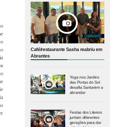
to
se
 o
do
Café/restaurante Sasha reabriu em
Abrantes
ia
os
do
Yoga nos Jardins
se
das Portas do Sol
desafia Santarém a
de
abrandar
da
mo
Festas dos Liteiros
er
juntam diferentes
gerações para dar