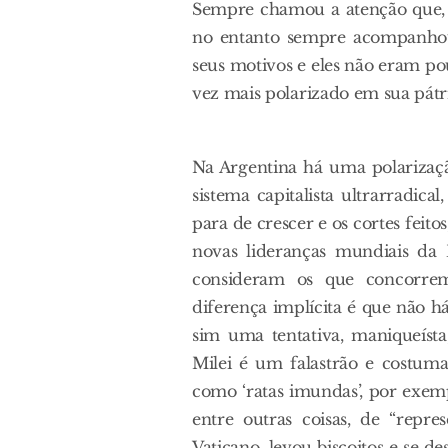
Sempre chamou a atenção que, d
no entanto sempre acompanhou,
seus motivos e eles não eram po
vez mais polarizado em sua pátr
Na Argentina há uma polarização
sistema capitalista ultrarradic
para de crescer e os cortes feito
novas lideranças mundiais da 
consideram os que concorre
diferença implícita é que não há
sim uma tentativa, maniqueísta,
Milei é um falastrão e costuma 
como ‘ratas imundas’, por exem
entre outras coisas, de “repr
Vaticano, levou biscoitos e se 