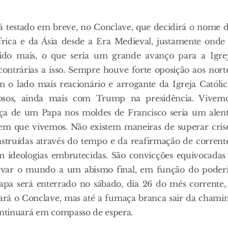
á testado em breve, no Conclave, que decidirá o nome 
rica e da Ásia desde a Era Medieval, justamente onde
scido mais, o que seria um grande avanço para a Igre
contrárias a isso. Sempre houve forte oposição aos nort
 o lado mais reacionário e arrogante da Igreja Católic
rosos, ainda mais com Trump na presidência. Vivem
nça de um Papa nos moldes de Francisco seria um alen
m que vivemos. Não existem maneiras de superar cris
truídas através do tempo e da reafirmação de corrent
 ideologias embrutecidas. São convicções equivocadas
levar o mundo a um abismo final, em função do poder
Papa será enterrado no sábado, dia 26 do mês corrente,
ará o Conclave, mas até a fumaça branca sair da chami
ontinuará em compasso de espera.