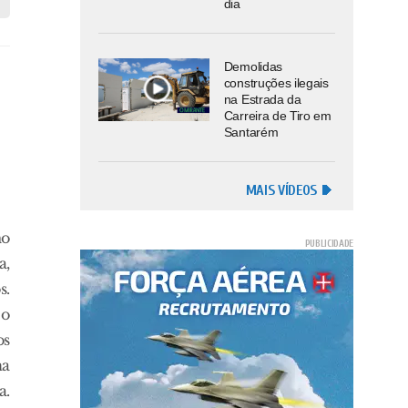
dia
Demolidas
construções ilegais
na Estrada da
Carreira de Tiro em
Santarém
MAIS VÍDEOS
mo
a,
s.
 o
os
na
a.