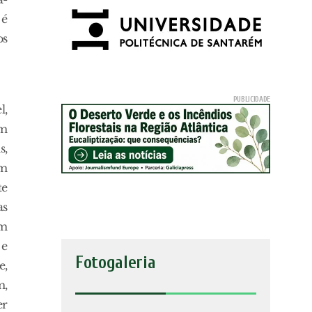
 é
os
l,
um
s,
em
te
as
em
 e
Fotogaleria
e,
m,
er