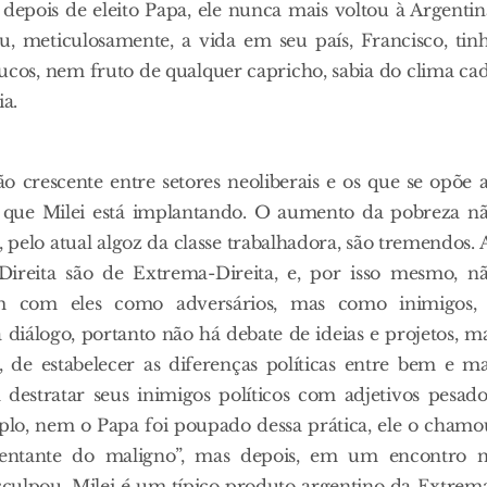
epois de eleito Papa, ele nunca mais voltou à Argentin
 meticulosamente, a vida em seu país, Francisco, tin
ucos, nem fruto de qualquer capricho, sabia do clima ca
ia.
 crescente entre setores neoliberais e os que se opõe 
al, que Milei está implantando. O aumento da pobreza n
s, pelo atual algoz da classe trabalhadora, são tremendos. 
Direita são de Extrema-Direita, e, por isso mesmo, n
m com eles como adversários, mas como inimigos,
 diálogo, portanto não há debate de ideias e projetos, m
 de estabelecer as diferenças políticas entre bem e ma
destratar seus inimigos políticos com adjetivos pesado
plo, nem o Papa foi poupado dessa prática, ele o chamo
esentante do maligno”, mas depois, em um encontro 
desculpou. Milei é um típico produto argentino da Extrem