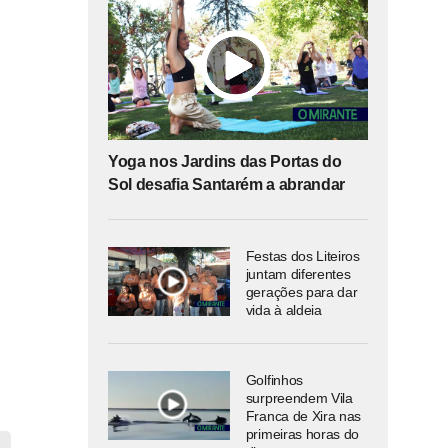
Yoga nos Jardins das Portas do
Sol desafia Santarém a abrandar
Festas dos Liteiros
juntam diferentes
gerações para dar
vida à aldeia
Golfinhos
surpreendem Vila
Franca de Xira nas
primeiras horas do