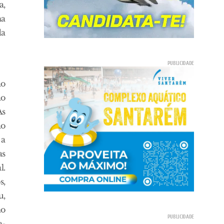
a,
ha
da
ao
ão
As
ão
 a
as
l.
s,
u,
no
a-