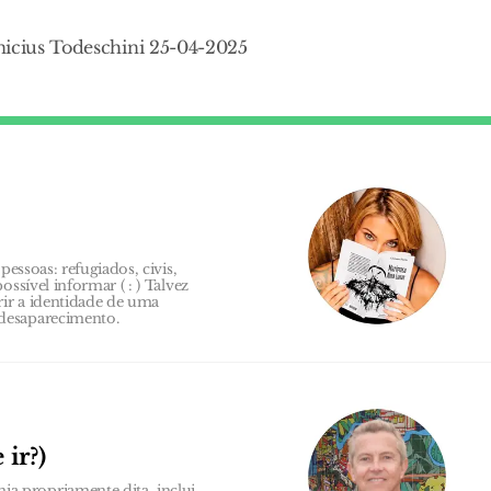
nicius Todeschini 25-04-2025
pessoas: refugiados, civis,
ssível informar ( : ) Talvez
ir a identidade de uma
desaparecimento.
ir?)
a propriamente dita, inclui