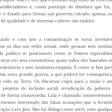
eoliberalismo e, como partícipe da ditadura que foi,
ir o Estado para firmar um governo calcado, apenas, n
de qualidade e de interesse coletivo não existirá.
undo e com isso a contaminação se torna inevitáve
dos os dias nas redes sociais, onde pessoas sem nenh
política se posicionam como se fossem especialista
ocos em seus comentários, quase todos eles baseados 
ntolerância e sem nenhuma empatia. É como se boa par
ma nova grande guerra, a que poderá ter consequênci
da vida na Terra. Os discursos cegos para a razão e s
projetos de inclusão social, erradicação da pobreza
 de forma monocórdia. Lula é chamado, insistentement
s, mesmo inocentado das falsas acusações que o levara
ração Lava Jato. Não há diálogo neste nível, nem qualqu