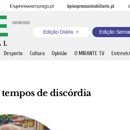
Expresso Emprego
BPI Expresso Imobiliário
B
06/08/2026
Edição Diária
>
Edição Sema
Desporto
Cultura
Opinião
O MIRANTE TV
Entrevis
 tempos de discórdia