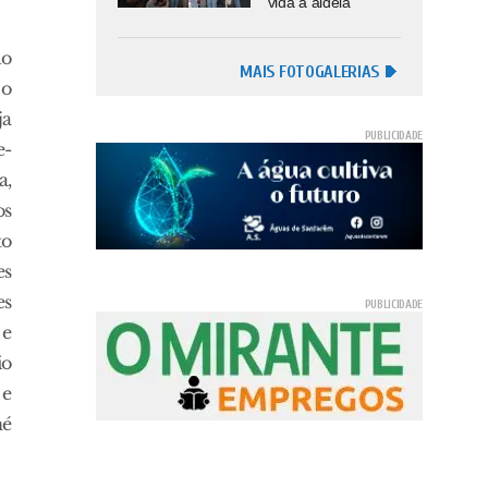
vida à aldeia
do
MAIS FOTOGALERIAS
 o
ja
e-
a,
os
to
es
es
 e
io
 e
né