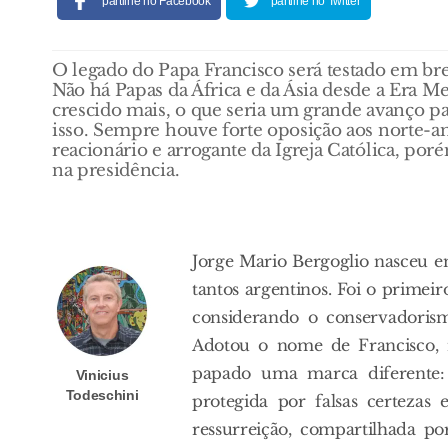
partilhe no Facebook
partilhe no Twitter
O legado do Papa Francisco será testado em br
Não há Papas da África e da Ásia desde a Era M
crescido mais, o que seria um grande avanço par
isso. Sempre houve forte oposição aos norte-
reacionário e arrogante da Igreja Católica, po
na presidência.
Jorge Mario Bergoglio nasceu e
tantos argentinos. Foi o primei
considerando o conservadorism
Adotou o nome de Francisco,
papado uma marca diferente:
Vinicius
Todeschini
protegida por falsas certezas 
ressurreição, compartilhada po