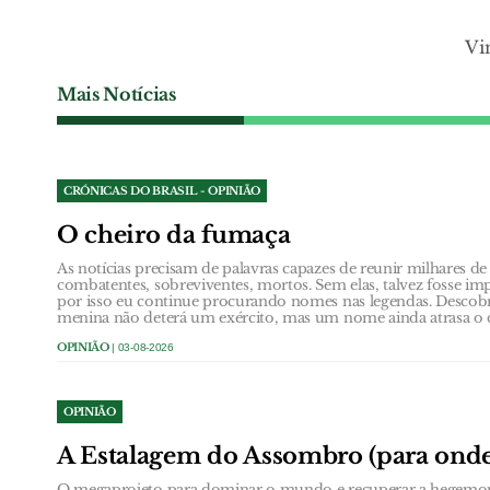
Vi
Mais Notícias
CRÓNICAS DO BRASIL - OPINIÃO
O cheiro da fumaça
As notícias precisam de palavras capazes de reunir milhares de 
combatentes, sobreviventes, mortos. Sem elas, talvez fosse impo
por isso eu continue procurando nomes nas legendas. Descobr
menina não deterá um exército, mas um nome ainda atrasa o 
OPINIÃO
| 03-08-2026
OPINIÃO
A Estalagem do Assombro (para onde 
O megaprojeto para dominar o mundo e recuperar a hegemoni