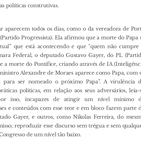
s políticas construtivas.
r aparecem todos os dias, como o da vereadora de Por
(Partido Progressista). Ela afirmou que a morte do Papa 
itual” que está acontecendo e que "quem não cumpre
mara Federal, o deputado Gustavo Gayer, do PL (Parti
re a morte do Pontífice, criando através de IA (Inteligênc
ministro Alexandre de Moraes aparece como Papa, com 
s para ser nomeado o próximo Papa”. A virulência 
áticas políticas, em relação aos seus adversários, leia-
 por isso, incapazes de atingir um nível mínimo 
ses e conteúdos com esse teor e em bloco fazem parte 
putado Gayer, e outros, como Nikolas Ferreira, do mes
sso; reproduzir esse discurso sem trégua e sem qualqu
Congresso de um nível tão baixo.