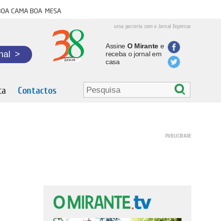
oa cama boa mesa
uma parceria com o Jornal Expresso
Assine
O Mirante
e
nal
>
receba o jornal em
casa
ta
Contactos