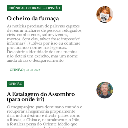
CRÓNICAS DO BRASIL - OPINIÃO
O cheiro da fumaça
As notícias precisam de palavras capazes
de reunir milhares de pessoas: refugiados,
civis, combatentes, sobreviventes,
mortos. Sem elas, talvez fosse impossível
informar ( : ) Talvez por isso eu continue
procurando nomes nas legendas.
Descobrir a identidade de uma menina
não deterá um exército, mas um nome
ainda atrasa o desaparecimento.
OPINIÃO
| 03-08-2026
OPINIÃO
A Estalagem do Assombro
(para onde ir?)
O megaprojeto para dominar o mundo e
recuperar a hegemonia propriamente
dita, inclui destruir e dividir países como
a Rússia, a China e, naturalmente, o Irão,
a fortaleza persa do Oriente Médio que