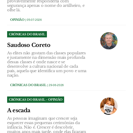
provavelmente responderia com
segurança apenas o nome do artilheiro, e
olhe lá.
OPINIÃO
| 05-07-2026
CRÓNICAS DO BRASIL
Saudoso Coreto
As elites não gostam das classes populares
e justamente na dimensão mais profunda
dessas classes é onde nasce e se
desenvolve a cultura nacional de cada
país, aquela que identifica um povo e uma
nação.
CRÓNICAS DO BRASIL
| 29-06-2026
CRÓNICAS DO BRASIL - OPINIÃO
A escada
As pessoas imaginam que crescer seja
esquecer essas pequenas cerimônias da
infância. Não é. Crescer é descobrir,
muitos anos mais tarde, onde elas ficaram