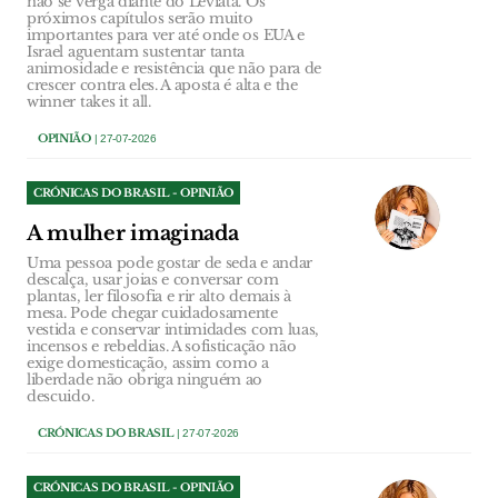
não se verga diante do Leviatã. Os
próximos capítulos serão muito
importantes para ver até onde os EUA e
Israel aguentam sustentar tanta
animosidade e resistência que não para de
crescer contra eles. A aposta é alta e the
winner takes it all.
OPINIÃO
| 27-07-2026
CRÓNICAS DO BRASIL - OPINIÃO
A mulher imaginada
Uma pessoa pode gostar de seda e andar
descalça, usar joias e conversar com
plantas, ler filosofia e rir alto demais à
mesa. Pode chegar cuidadosamente
vestida e conservar intimidades com luas,
incensos e rebeldias. A sofisticação não
exige domesticação, assim como a
liberdade não obriga ninguém ao
descuido.
CRÓNICAS DO BRASIL
| 27-07-2026
CRÓNICAS DO BRASIL - OPINIÃO