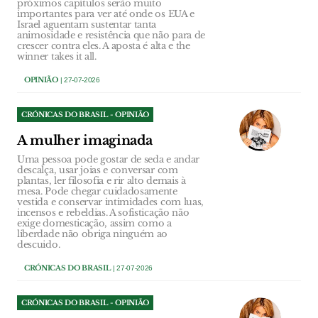
próximos capítulos serão muito
importantes para ver até onde os EUA e
Israel aguentam sustentar tanta
animosidade e resistência que não para de
crescer contra eles. A aposta é alta e the
winner takes it all.
OPINIÃO
| 27-07-2026
CRÓNICAS DO BRASIL - OPINIÃO
A mulher imaginada
Uma pessoa pode gostar de seda e andar
descalça, usar joias e conversar com
plantas, ler filosofia e rir alto demais à
mesa. Pode chegar cuidadosamente
vestida e conservar intimidades com luas,
incensos e rebeldias. A sofisticação não
exige domesticação, assim como a
liberdade não obriga ninguém ao
descuido.
CRÓNICAS DO BRASIL
| 27-07-2026
CRÓNICAS DO BRASIL - OPINIÃO