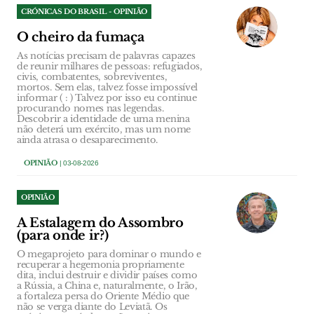
CRÓNICAS DO BRASIL - OPINIÃO
O cheiro da fumaça
As notícias precisam de palavras capazes
de reunir milhares de pessoas: refugiados,
civis, combatentes, sobreviventes,
mortos. Sem elas, talvez fosse impossível
informar ( : ) Talvez por isso eu continue
procurando nomes nas legendas.
Descobrir a identidade de uma menina
não deterá um exército, mas um nome
ainda atrasa o desaparecimento.
OPINIÃO
| 03-08-2026
OPINIÃO
A Estalagem do Assombro
(para onde ir?)
O megaprojeto para dominar o mundo e
recuperar a hegemonia propriamente
dita, inclui destruir e dividir países como
a Rússia, a China e, naturalmente, o Irão,
a fortaleza persa do Oriente Médio que
não se verga diante do Leviatã. Os