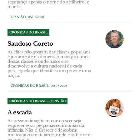
segurança apenas o nome do artilheiro, e
olhe lá.
OPINIÃO
| 05-07-2026
CRÓNICAS DO BRASIL
Saudoso Coreto
As elites não gostam das classes populares
e justamente na dimensão mais profunda
dessas classes é onde nasce e se
desenvolve a cultura nacional de cada
país, aquela que identifica um povo e uma
nação.
CRÓNICAS DO BRASIL
| 29-06-2026
CRÓNICAS DO BRASIL - OPINIÃO
A escada
As pessoas imaginam que crescer seja
esquecer essas pequenas cerimônias da
infância. Não é. Crescer é descobrir,
muitos anos mais tarde, onde elas ficaram
escondidas.