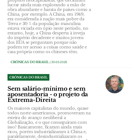
próprios neocapitalistas, que decidiram
lucrar ainda mais explorando a mão de
obra abundante e barata de países como a
China, por exemplo. A China, em 1949,
era considerada à nação mais pobre da
Terra e 30 % da população masculina
estava viciada em ópio neste período, no
entanto, hoje, a China desperta à inveja
do império decadente e muitos jovens
dos EUA se perguntam porque não
podem ter acesso a coisas como saúde e
casa própria como os chineses têm.
CRÓNICAS DO BRASIL
| 30-03-2026
CRÓNICAS DO BRASIL
Sem salário-mínimo e sem
aposentadoria - o projeto da
Extrema-Direita
Os maiores capitalistas do mundo, quase
todos norte-americanos, promoveram na
esteira do avanço neoliberal a
Globalização, e o que conseguiram com
isso? Basicamente, ficaram ainda mais
ricos, porém industrializaram à China e,
paralelamente, desindustrializaram os