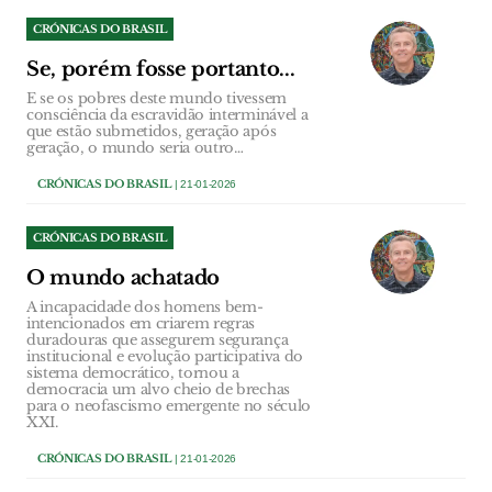
CRÓNICAS DO BRASIL
Se, porém fosse portanto...
E se os pobres deste mundo tivessem
consciência da escravidão interminável a
que estão submetidos, geração após
geração, o mundo seria outro…
CRÓNICAS DO BRASIL
| 21-01-2026
CRÓNICAS DO BRASIL
O mundo achatado
A incapacidade dos homens bem-
intencionados em criarem regras
duradouras que assegurem segurança
institucional e evolução participativa do
sistema democrático, tornou a
democracia um alvo cheio de brechas
para o neofascismo emergente no século
XXI.
CRÓNICAS DO BRASIL
| 21-01-2026