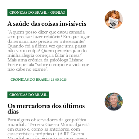
CRÓNICAS DO BRASIL - OPINIÃO
A saúde das coisas invisíveis
“A quem posso dizer que estou cansada
sem precisar fazer relatório? Em que lugar
da semana não preciso ser interessante?
Quando foi a última vez que uma pausa
não virou culpa? Quem percebe quando
minha alegria começa a faltar à mesa?”
Mais uma crónica da psicóloga Lisiane
Forte que fala “sobre o corpo e a vida que
não cabe no exame”.
CRÓNICAS DO BRASIL
| 18-05-2026
CRÓNICAS DO BRASIL
Os mercadores dos últimos
dias
Para alguns observadores da geopolítica
mundial a Terceira Guerra Mundial já está
em curso e, como as anteriores, com
características próprias ( : ) A IIIª Guerra
Mundial se caracterizará por uma guerra