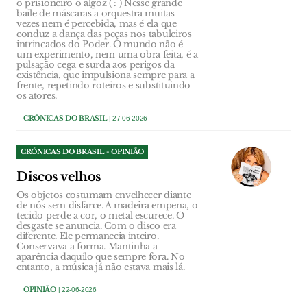
o prisioneiro o algoz ( : ) Nesse grande
baile de máscaras a orquestra muitas
vezes nem é percebida, mas é ela que
conduz a dança das peças nos tabuleiros
intrincados do Poder. O mundo não é
um experimento, nem uma obra feita, é a
pulsação cega e surda aos perigos da
existência, que impulsiona sempre para a
frente, repetindo roteiros e substituindo
os atores.
CRÓNICAS DO BRASIL
| 27-06-2026
CRÓNICAS DO BRASIL - OPINIÃO
Discos velhos
Os objetos costumam envelhecer diante
de nós sem disfarce. A madeira empena, o
tecido perde a cor, o metal escurece. O
desgaste se anuncia. Com o disco era
diferente. Ele permanecia inteiro.
Conservava a forma. Mantinha a
aparência daquilo que sempre fora. No
entanto, a música já não estava mais lá.
OPINIÃO
| 22-06-2026