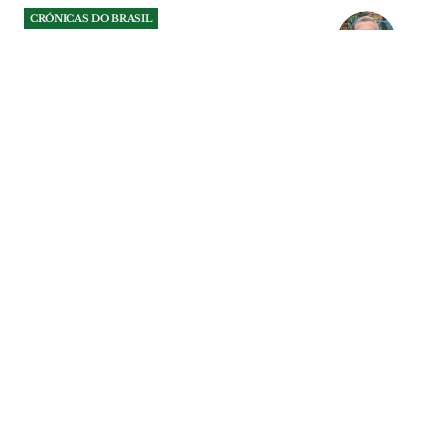
CRÓNICAS DO BRASIL
Frontihospício
Com o atual governo dos EUA, o mundo
não está conseguindo tempo nem para
respirar, dado à dinâmica de Halloween
imposta pelo atual governo norte-
americano, que está retomando o
imperialismo em padrões mais altos,
inclusive, aos que existiam no auge da
Guerra Fria.
CRÓNICAS DO BRASIL
| 15-01-2026
CRÓNICAS DO BRASIL
Apenas negócios
As ameaças e as guerras nunca deixaram
de existir e não existe nenhum momento
da história humana que não esteja
permeada por sangue e lágrimas.
CRÓNICAS DO BRASIL
| 07-01-2026