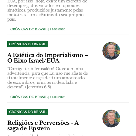
EUA, por isso, hoje, existe um exército de
desempregados viciados em opioides
sintéticos, produzidos justamente pelas
indústrias farmacêuticas do seu próprio
país.
CRÓNICAS DO BRASIL
| 21-03-2026
CRÓNICAS DO BRASIL
A Estética do Imperialismo –
O Eixo Israel/EUA
"Corrige-te, ó Jerusalém! Ouve a minha
advertência, para que Eu não me afaste de
ti totalmente e faça de ti um amontoado
de escombros, uma terra desolada e
deserta!". (Jeremias 6:8)
CRÓNICAS DO BRASIL
| 11-03-2026
CRÓNICAS DO BRASIL
Religiões e Perversões - A
saga de Epstein