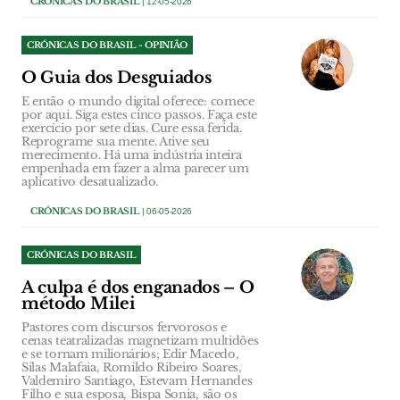
CRÓNICAS DO BRASIL
| 12-05-2026
CRÓNICAS DO BRASIL - OPINIÃO
O Guia dos Desguiados
E então o mundo digital oferece: comece
por aqui. Siga estes cinco passos. Faça este
exercício por sete dias. Cure essa ferida.
Reprograme sua mente. Ative seu
merecimento. Há uma indústria inteira
empenhada em fazer a alma parecer um
aplicativo desatualizado.
CRÓNICAS DO BRASIL
| 06-05-2026
CRÓNICAS DO BRASIL
A culpa é dos enganados – O
método Milei
Pastores com discursos fervorosos e
cenas teatralizadas magnetizam multidões
e se tornam milionários; Edir Macedo,
Silas Malafaia, Romildo Ribeiro Soares,
Valdemiro Santiago, Estevam Hernandes
Filho e sua esposa, Bispa Sonia, são os