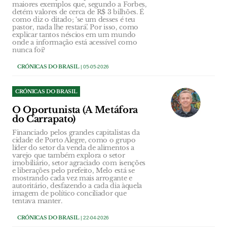
maiores exemplos que, segundo a Forbes,
detém valores de cerca de R$ 3 bilhões. É
como diz o ditado; ‘se um desses é teu
pastor, nada lhe restará’. Por isso, como
explicar tantos néscios em um mundo
onde a informação está acessível como
nunca foi?
CRÓNICAS DO BRASIL
| 05-05-2026
CRÓNICAS DO BRASIL
O Oportunista (A Metáfora
do Carrapato)
Financiado pelos grandes capitalistas da
cidade de Porto Alegre, como o grupo
líder do setor da venda de alimentos a
varejo que também explora o setor
imobiliário, setor agraciado com isenções
e liberações pelo prefeito, Melo está se
mostrando cada vez mais arrogante e
autoritário, desfazendo a cada dia àquela
imagem de político conciliador que
tentava manter.
CRÓNICAS DO BRASIL
| 22-04-2026