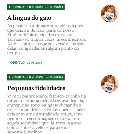
CRÓNICAS DO BRASIL - OPINIÃO
A língua do gato
As pessoas continuam suas vidas depois
que deixam de fazer parte da nossa.
Mudam hábitos, cidades e desejos.
Tornam-se, muitas vezes, irreconhecíveis.
Ainda assim, carregamos versões antigas
delas, congeladas em algum ponto do
tempo.
OPINIÃO
| 15-06-2026
CRÓNICAS DO BRASIL - OPINIÃO
Pequenas fidelidades
Vi meu pai acordado, fazendo carinho na
cabeça da minha mãe. Ela estava deitada,
entregue ao sono ou quase chegando a
ele, e a mão dele ia e voltava pelos cabelos
dela com uma naturalidade antiga, sem
nenhuma cerimônia, sem tristeza, sem
aquela solenidade que, às vezes, a gente
coloca sobre a velhice para tentar
suportá-la melhor.