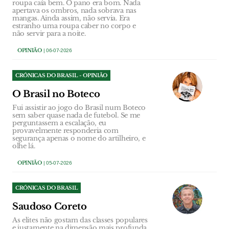
roupa caía bem. O pano era bom. Nada
apertava os ombros, nada sobrava nas
mangas. Ainda assim, não servia. Era
estranho uma roupa caber no corpo e
não servir para a noite.
OPINIÃO
| 06-07-2026
CRÓNICAS DO BRASIL - OPINIÃO
O Brasil no Boteco
Fui assistir ao jogo do Brasil num Boteco
sem saber quase nada de futebol. Se me
perguntassem a escalação, eu
provavelmente responderia com
segurança apenas o nome do artilheiro, e
olhe lá.
OPINIÃO
| 05-07-2026
CRÓNICAS DO BRASIL
Saudoso Coreto
As elites não gostam das classes populares
e justamente na dimensão mais profunda