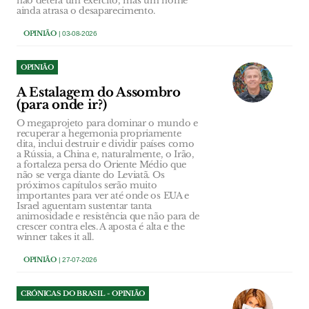
não deterá um exército, mas um nome
ainda atrasa o desaparecimento.
OPINIÃO
| 03-08-2026
OPINIÃO
A Estalagem do Assombro
(para onde ir?)
O megaprojeto para dominar o mundo e
recuperar a hegemonia propriamente
dita, inclui destruir e dividir países como
a Rússia, a China e, naturalmente, o Irão,
a fortaleza persa do Oriente Médio que
não se verga diante do Leviatã. Os
próximos capítulos serão muito
importantes para ver até onde os EUA e
Israel aguentam sustentar tanta
animosidade e resistência que não para de
crescer contra eles. A aposta é alta e the
winner takes it all.
OPINIÃO
| 27-07-2026
CRÓNICAS DO BRASIL - OPINIÃO