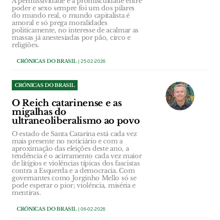
A permissividade e a promiscuidade entre
poder e sexo sempre foi um dos pilares
do mundo real, o mundo capitalista é
amoral e só prega moralidades
politicamente, no interesse de acalmar as
massas já anestesiadas por pão, circo e
religiões.
CRÓNICAS DO BRASIL
| 25-02-2026
CRÓNICAS DO BRASIL
O Reich catarinense e as
migalhas do
ultraneoliberalismo ao povo
O estado de Santa Catarina está cada vez
mais presente no noticiário e com a
aproximação das eleições deste ano, a
tendência é o acirramento cada vez maior
de litígios e violências típicas dos fascistas
contra a Esquerda e a democracia. Com
governantes como Jorginho Mello só se
pode esperar o pior; violência, miséria e
mentiras.
CRÓNICAS DO BRASIL
| 06-02-2026