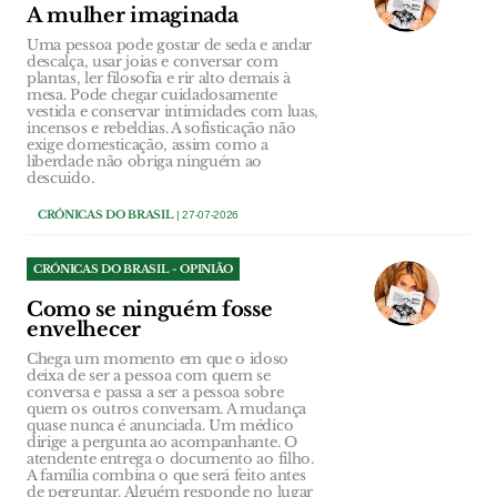
A mulher imaginada
Uma pessoa pode gostar de seda e andar
descalça, usar joias e conversar com
plantas, ler filosofia e rir alto demais à
mesa. Pode chegar cuidadosamente
vestida e conservar intimidades com luas,
incensos e rebeldias. A sofisticação não
exige domesticação, assim como a
liberdade não obriga ninguém ao
descuido.
CRÓNICAS DO BRASIL
| 27-07-2026
CRÓNICAS DO BRASIL - OPINIÃO
Como se ninguém fosse
envelhecer
Chega um momento em que o idoso
deixa de ser a pessoa com quem se
conversa e passa a ser a pessoa sobre
quem os outros conversam. A mudança
quase nunca é anunciada. Um médico
dirige a pergunta ao acompanhante. O
atendente entrega o documento ao filho.
A família combina o que será feito antes
de perguntar. Alguém responde no lugar