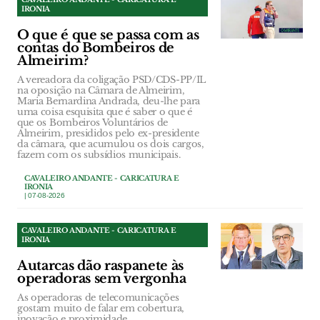
IRONIA
O que é que se passa com as
contas do Bombeiros de
Almeirim?
A vereadora da coligação PSD/CDS-PP/IL
na oposição na Câmara de Almeirim,
Maria Bernardina Andrada, deu-lhe para
uma coisa esquisita que é saber o que é
que os Bombeiros Voluntários de
Almeirim, presididos pelo ex-presidente
da câmara, que acumulou os dois cargos,
fazem com os subsídios municipais.
CAVALEIRO ANDANTE - CARICATURA E
IRONIA
| 07-08-2026
CAVALEIRO ANDANTE - CARICATURA E
IRONIA
Autarcas dão raspanete às
operadoras sem vergonha
As operadoras de telecomunicações
gostam muito de falar em cobertura,
inovação e proximidade.