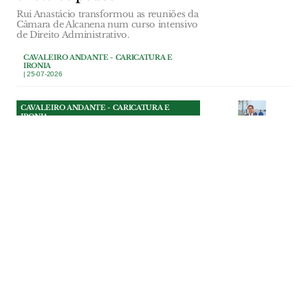
Rui Anastácio transformou as reuniões da
Câmara de Alcanena num curso intensivo
de Direito Administrativo.
CAVALEIRO ANDANTE - CARICATURA E
IRONIA
| 25-07-2026
CAVALEIRO ANDANTE - CARICATURA E
IRONIA
Os 3 tomates do presidente
da Câmara do
Entroncamento
Nunca houve, que o Cavaleiro Andante se
lembre, um presidente de câmara a quem
elogiassem tanto os “tomates” por
mandar abaixo um telhado de uma casa
ocupada ilegalmente.
CAVALEIRO ANDANTE - CARICATURA E
IRONIA
| 25-07-2026
CAVALEIRO ANDANTE - CARICATURA E
IRONIA