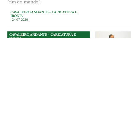
“fim do mundo”.
CAVALEIRO ANDANTE - CARICATURA E
IRONIA
| 24-07-2026
CAVALEIRO ANDANTE - CARICATURA E
IRONIA
O papagaio das redes sociais
O deputado do Chega Pedro Frazão foi
condenado ao pagamento de uma multa
e de uma indemnização.
CAVALEIRO ANDANTE - CARICATURA E
IRONIA
| 23-07-2026
CAVALEIRO ANDANTE - CARICATURA E
IRONIA
Entre o PAN e a panela
O PAN pediu esclarecimentos à Câmara
de Coruche sobre a morte dos 623
pombos capturados no concelho.