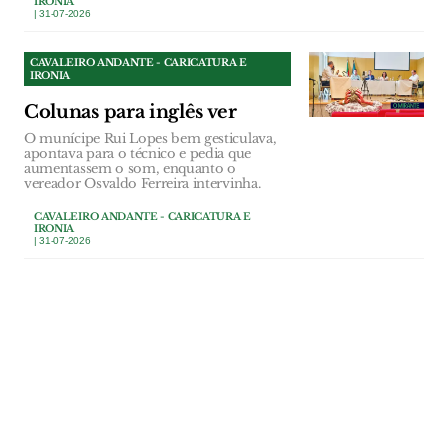
IRONIA
| 31-07-2026
CAVALEIRO ANDANTE - CARICATURA E
IRONIA
Colunas para inglês ver
O munícipe Rui Lopes bem gesticulava,
apontava para o técnico e pedia que
aumentassem o som, enquanto o
vereador Osvaldo Ferreira intervinha.
CAVALEIRO ANDANTE - CARICATURA E
IRONIA
| 31-07-2026
CAVALEIRO ANDANTE - CARICATURA E
IRONIA
Um concurso público com
direito a novela política
As reuniões da Câmara de Tomar deviam
servir para discutir assuntos sérios como
as casas abandonadas no concelho.
CAVALEIRO ANDANTE - CARICATURA E