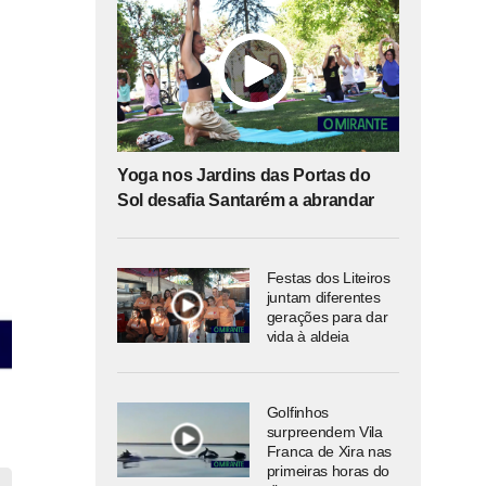
Yoga nos Jardins das Portas do
Sol desafia Santarém a abrandar
Festas dos Liteiros
juntam diferentes
gerações para dar
vida à aldeia
Golfinhos
surpreendem Vila
Franca de Xira nas
primeiras horas do