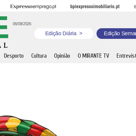
Expresso Emprego
BPI Expresso Imobiliário
B
06/08/2026
Edição Diária
>
Edição Sema
Desporto
Cultura
Opinião
O MIRANTE TV
Entrevis