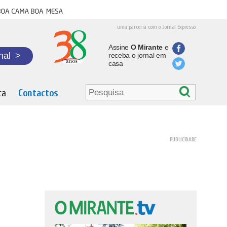
oa cama boa mesa
uma parceria com o Jornal Expresso
Assine
O Mirante
e
nal
>
receba o jornal em
casa
ta
Contactos