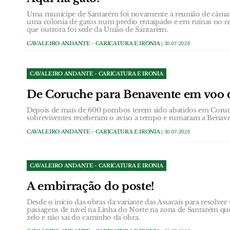
Uma munícipe de Santarém foi novamente à reunião de câmara 
uma colónia de gatos num prédio entaipado e em ruínas no cen
que outrora foi sede da União de Santarém.
CAVALEIRO ANDANTE - CARICATURA E IRONIA
| 30-07-2026
CAVALEIRO ANDANTE - CARICATURA E IRONIA
De Coruche para Benavente em voo 
Depois de mais de 600 pombos terem sido abatidos em Coruc
sobreviventes receberam o aviso a tempo e rumaram a Benave
CAVALEIRO ANDANTE - CARICATURA E IRONIA
| 30-07-2026
CAVALEIRO ANDANTE - CARICATURA E IRONIA
A embirração do poste!
Desde o início das obras da variante das Assacais para resolv
passagens de nível na Linha do Norte na zona de Santarém qu
zelo e não sai do caminho da obra.