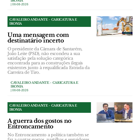
IRONIA
| 06-08-2026
CAVALEIRO ANDANTE - CARICATURA E
IRONIA
Uma mensagem com
destinatário incerto
O presidente da Câmara de Santarém,
João Leite (PSD), não escondeu a sua
satisfação pela solução categórica
encontrada para as construções ilegais
existentes junto à requalificada Estrada da
Carreira de Tiro.
CAVALEIRO ANDANTE - CARICATURA E
IRONIA
| 06-08-2026
CAVALEIRO ANDANTE - CARICATURA E
IRONIA
A guerra dos gostos no
Entroncamento
No Entroncamento a política também se
faz a contar gostos, partilhas e seguidores.