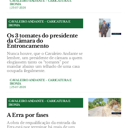
CAVALEIRO ANDANTE - CARICATURA E
IRONIA
| 25-07-2026
CAVALEIRO ANDANTE - CARICATURA E
IRONIA
Os 3 tomates do presidente
da Câmara do
Entroncamento
Nunca houve, que o Cavaleiro Andante se
lembre, um presidente de câmara a quem
elogiassem tanto os “tomates” por
mandar abaixo um telhado de uma casa
ocupada ilegalmente.
CAVALEIRO ANDANTE - CARICATURA E
IRONIA
| 25-07-2026
CAVALEIRO ANDANTE - CARICATURA E
IRONIA
A Erra por fases
A obra de requalificação da entrada da
Erra está por terminar há mais de um