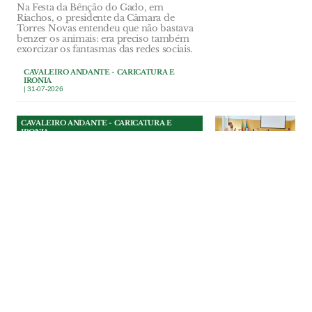
Na Festa da Bênção do Gado, em
Riachos, o presidente da Câmara de
Torres Novas entendeu que não bastava
benzer os animais: era preciso também
exorcizar os fantasmas das redes sociais.
CAVALEIRO ANDANTE - CARICATURA E
IRONIA
| 31-07-2026
CAVALEIRO ANDANTE - CARICATURA E
IRONIA
Colunas para inglês ver
O munícipe Rui Lopes bem gesticulava,
apontava para o técnico e pedia que
aumentassem o som, enquanto o
vereador Osvaldo Ferreira intervinha.
CAVALEIRO ANDANTE - CARICATURA E
IRONIA
| 31-07-2026
CAVALEIRO ANDANTE - CARICATURA E
IRONIA