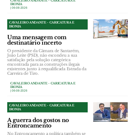
CAVALEIRO ANDANTE - CARICATURA E
IRONIA
| 06-08-2026
CAVALEIRO ANDANTE - CARICATURA E
IRONIA
Uma mensagem com
destinatário incerto
O presidente da Câmara de Santarém,
João Leite (PSD), não escondeu a sua
satisfação pela solução categórica
encontrada para as construções ilegais
existentes junto à requalificada Estrada da
Carreira de Tiro.
CAVALEIRO ANDANTE - CARICATURA E
IRONIA
| 06-08-2026
CAVALEIRO ANDANTE - CARICATURA E
IRONIA
A guerra dos gostos no
Entroncamento
No Entroncamento a política também se