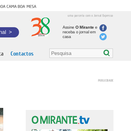
oa cama boa mesa
uma parceria com o Jornal Expresso
Assine
O Mirante
e
nal
>
receba o jornal em
casa
ta
Contactos