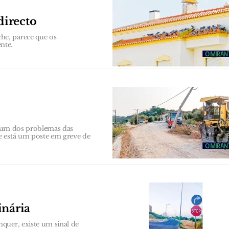
directo
he, parece que os
nte.
er um dos problemas das
e está um poste em greve de
inária
quer, existe um sinal de