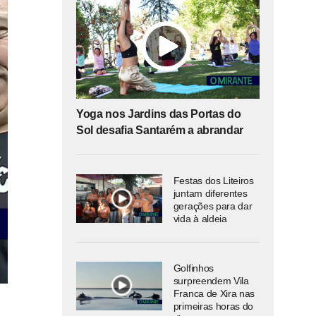
Yoga nos Jardins das Portas do
Sol desafia Santarém a abrandar
Festas dos Liteiros
juntam diferentes
gerações para dar
vida à aldeia
Golfinhos
surpreendem Vila
Franca de Xira nas
primeiras horas do