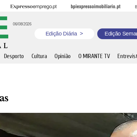
Expresso Emprego
BPI Expresso Imobiliário
B
06/08/2026
Edição Diária
>
Edição Sema
Desporto
Cultura
Opinião
O MIRANTE TV
Entrevis
as