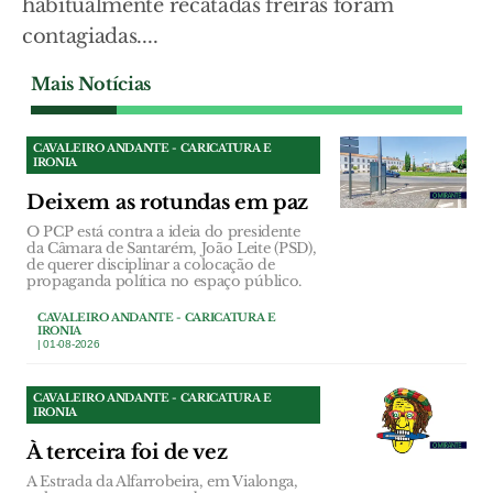
habitualmente recatadas freiras foram
contagiadas....
Mais Notícias
CAVALEIRO ANDANTE - CARICATURA E
IRONIA
Deixem as rotundas em paz
O PCP está contra a ideia do presidente
da Câmara de Santarém, João Leite (PSD),
de querer disciplinar a colocação de
propaganda política no espaço público.
CAVALEIRO ANDANTE - CARICATURA E
IRONIA
| 01-08-2026
CAVALEIRO ANDANTE - CARICATURA E
IRONIA
À terceira foi de vez
A Estrada da Alfarrobeira, em Vialonga,