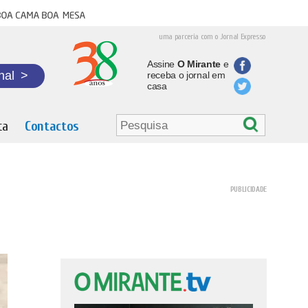
oa cama boa mesa
uma parceria com o Jornal Expresso
Assine
O Mirante
e
nal
>
receba o jornal em
casa
ta
Contactos