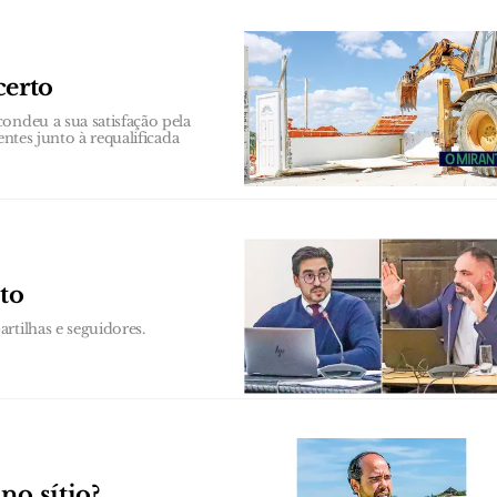
certo
ondeu a sua satisfação pela
entes junto à requalificada
to
rtilhas e seguidores.
no sítio?