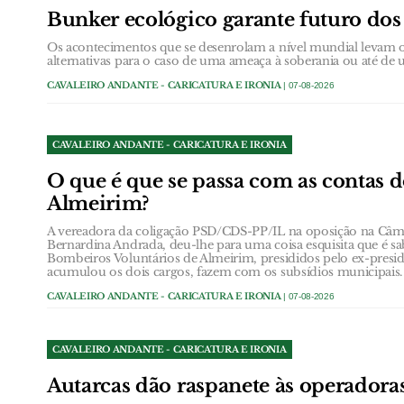
Bunker ecológico garante futuro dos
Os acontecimentos que se desenrolam a nível mundial levam o
alternativas para o caso de uma ameaça à soberania ou até de 
CAVALEIRO ANDANTE - CARICATURA E IRONIA
| 07-08-2026
CAVALEIRO ANDANTE - CARICATURA E IRONIA
O que é que se passa com as contas 
Almeirim?
A vereadora da coligação PSD/CDS-PP/IL na oposição na Câm
Bernardina Andrada, deu-lhe para uma coisa esquisita que é sa
Bombeiros Voluntários de Almeirim, presididos pelo ex-presi
acumulou os dois cargos, fazem com os subsídios municipais.
CAVALEIRO ANDANTE - CARICATURA E IRONIA
| 07-08-2026
CAVALEIRO ANDANTE - CARICATURA E IRONIA
Autarcas dão raspanete às operador