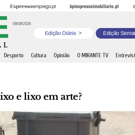
Expresso Emprego
BPI Expresso Imobiliário
B
08/08/2026
Edição Diária
>
Edição Sema
Desporto
Cultura
Opinião
O MIRANTE TV
Entrevis
xo e lixo em arte?