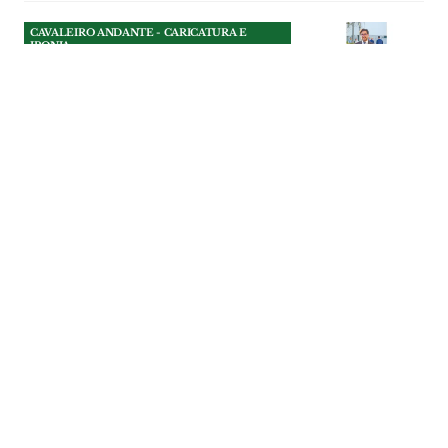
CAVALEIRO ANDANTE - CARICATURA E
IRONIA
Os 3 tomates do presidente
da Câmara do
Entroncamento
Nunca houve, que o Cavaleiro Andante se
lembre, um presidente de câmara a quem
elogiassem tanto os “tomates” por
mandar abaixo um telhado de uma casa
ocupada ilegalmente.
CAVALEIRO ANDANTE - CARICATURA E
IRONIA
| 25-07-2026
CAVALEIRO ANDANTE - CARICATURA E
IRONIA
A Erra por fases
A obra de requalificação da entrada da
Erra está por terminar há mais de um
ano, mas já tem futuro assegurado: vai
continuar por fases.