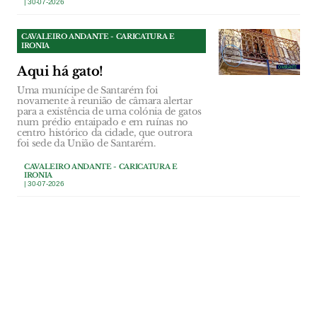
| 30-07-2026
CAVALEIRO ANDANTE - CARICATURA E
IRONIA
Aqui há gato!
Uma munícipe de Santarém foi
novamente à reunião de câmara alertar
para a existência de uma colónia de gatos
num prédio entaipado e em ruínas no
centro histórico da cidade, que outrora
foi sede da União de Santarém.
CAVALEIRO ANDANTE - CARICATURA E
IRONIA
| 30-07-2026
CAVALEIRO ANDANTE - CARICATURA E
IRONIA
De Coruche para Benavente
em voo directo
Depois de mais de 600 pombos terem
sido abatidos em Coruche, parece que os
sobreviventes receberam o aviso a tempo
e rumaram a Benavente.