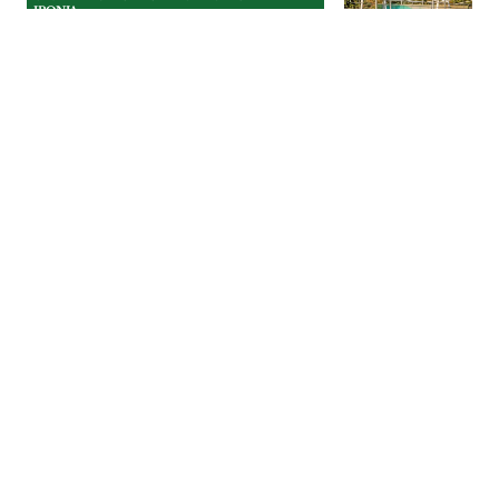
IRONIA
Festival acaba com mais
apreensões do que troféus
O Power Arena chegou a Santarém com a
promessa de transformar o CNEMA na
capital nacional da adrenalina.
CAVALEIRO ANDANTE - CARICATURA E
IRONIA
| 24-07-2026
CAVALEIRO ANDANTE - CARICATURA E
IRONIA
A IP e os seus técnicos de
secretária
Na Infraestruturas de Portugal há técnicos
que, sentados nos gabinetes de Lisboa,
decidem sobre a vida de quem mora no
“fim do mundo”.
CAVALEIRO ANDANTE - CARICATURA E
IRONIA
| 24-07-2026