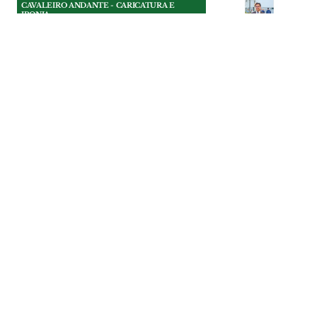
CAVALEIRO ANDANTE - CARICATURA E
IRONIA
Os 3 tomates do presidente
da Câmara do
Entroncamento
Nunca houve, que o Cavaleiro Andante se
lembre, um presidente de câmara a quem
elogiassem tanto os “tomates” por
mandar abaixo um telhado de uma casa
ocupada ilegalmente.
CAVALEIRO ANDANTE - CARICATURA E
IRONIA
| 25-07-2026
CAVALEIRO ANDANTE - CARICATURA E
IRONIA
A Erra por fases
A obra de requalificação da entrada da
Erra está por terminar há mais de um
ano, mas já tem futuro assegurado: vai
continuar por fases.
CAVALEIRO ANDANTE - CARICATURA E