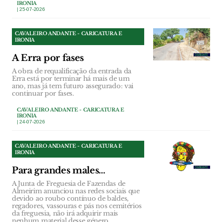
IRONIA
| 25-07-2026
CAVALEIRO ANDANTE - CARICATURA E
IRONIA
A Erra por fases
A obra de requalificação da entrada da
Erra está por terminar há mais de um
ano, mas já tem futuro assegurado: vai
continuar por fases.
CAVALEIRO ANDANTE - CARICATURA E
IRONIA
| 24-07-2026
CAVALEIRO ANDANTE - CARICATURA E
IRONIA
Para grandes males…
A Junta de Freguesia de Fazendas de
Almeirim anunciou nas redes sociais que
devido ao roubo contínuo de baldes,
regadores, vassouras e pás nos cemitérios
da freguesia, não irá adquirir mais
nenhum material desse género.