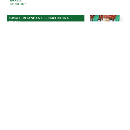
IRONIA
| 01-08-2026
CAVALEIRO ANDANTE - CARICATURA E
IRONIA
Bênção de presidente
Na Festa da Bênção do Gado, em
Riachos, o presidente da Câmara de
Torres Novas entendeu que não bastava
benzer os animais: era preciso também
exorcizar os fantasmas das redes sociais.
CAVALEIRO ANDANTE - CARICATURA E
IRONIA
| 31-07-2026
CAVALEIRO ANDANTE - CARICATURA E
IRONIA
Colunas para inglês ver
O munícipe Rui Lopes bem gesticulava,
apontava para o técnico e pedia que
aumentassem o som, enquanto o
vereador Osvaldo Ferreira intervinha.