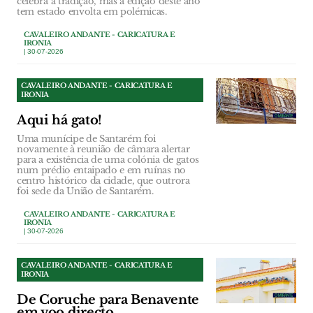
celebra a tradição, mas a edição deste ano
tem estado envolta em polémicas.
CAVALEIRO ANDANTE - CARICATURA E
IRONIA
| 30-07-2026
CAVALEIRO ANDANTE - CARICATURA E
IRONIA
Aqui há gato!
Uma munícipe de Santarém foi
novamente à reunião de câmara alertar
para a existência de uma colónia de gatos
num prédio entaipado e em ruínas no
centro histórico da cidade, que outrora
foi sede da União de Santarém.
CAVALEIRO ANDANTE - CARICATURA E
IRONIA
| 30-07-2026
CAVALEIRO ANDANTE - CARICATURA E
IRONIA
De Coruche para Benavente
em voo directo