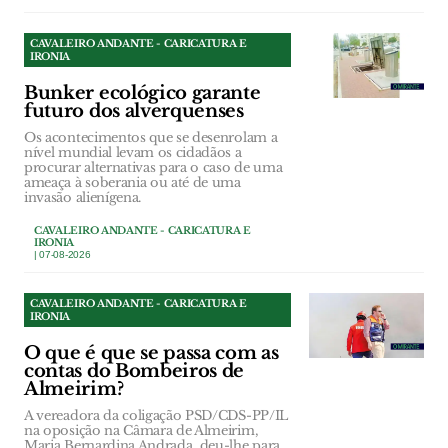
CAVALEIRO ANDANTE - CARICATURA E
IRONIA
Bunker ecológico garante
futuro dos alverquenses
Os acontecimentos que se desenrolam a
nível mundial levam os cidadãos a
procurar alternativas para o caso de uma
ameaça à soberania ou até de uma
invasão alienígena.
CAVALEIRO ANDANTE - CARICATURA E
IRONIA
| 07-08-2026
CAVALEIRO ANDANTE - CARICATURA E
IRONIA
O que é que se passa com as
contas do Bombeiros de
Almeirim?
A vereadora da coligação PSD/CDS-PP/IL
na oposição na Câmara de Almeirim,
Maria Bernardina Andrada, deu-lhe para