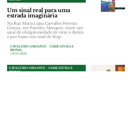
Um sinal real para uma
estrada imaginária
Na Rua Maria Luísa Carvalho Ferreira
Gomes, em Paredes, Alenquer, existe um
sinal de obrigatoriedade de virar à direita
e por baixo um sinal de Stop.
CAVALEIRO ANDANTE - CARICATURA E
IRONIA
| 25-07-2026
CAVALEIRO ANDANTE - CARICATURA E
IRONIA
Rui Anastácio explica muito
e resolve pouco
Rui Anastácio transformou as reuniões da
Câmara de Alcanena num curso intensivo
de Direito Administrativo.
CAVALEIRO ANDANTE - CARICATURA E
IRONIA
| 25-07-2026