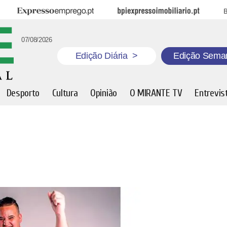
Expresso Emprego
BPI Expresso Imobiliário
B
07/08/2026
Edição Diária
>
Edição Sema
Desporto
Cultura
Opinião
O MIRANTE TV
Entrevis