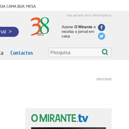
oa cama boa mesa
uma parceria com o Jornal Expresso
Assine
O Mirante
e
nal
>
receba o jornal em
casa
ta
Contactos