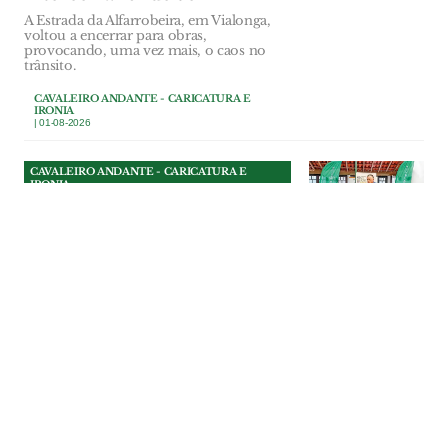
A Estrada da Alfarrobeira, em Vialonga,
voltou a encerrar para obras,
provocando, uma vez mais, o caos no
trânsito.
CAVALEIRO ANDANTE - CARICATURA E
IRONIA
| 01-08-2026
CAVALEIRO ANDANTE - CARICATURA E
IRONIA
Bênção de presidente
Na Festa da Bênção do Gado, em
Riachos, o presidente da Câmara de
Torres Novas entendeu que não bastava
benzer os animais: era preciso também
exorcizar os fantasmas das redes sociais.
CAVALEIRO ANDANTE - CARICATURA E
IRONIA
| 31-07-2026
CAVALEIRO ANDANTE - CARICATURA E
IRONIA