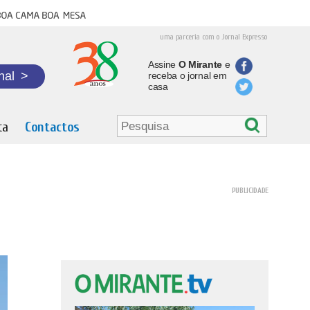
oa cama boa mesa
uma parceria com o Jornal Expresso
Assine
O Mirante
e
nal
>
receba o jornal em
casa
ta
Contactos