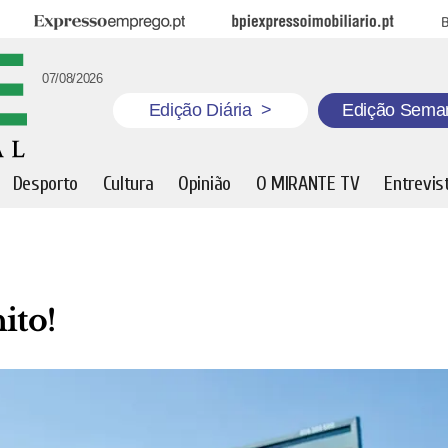
Expresso Emprego
BPI Expresso Imobiliário
B
07/08/2026
Edição Diária
>
Edição Sema
Desporto
Cultura
Opinião
O MIRANTE TV
Entrevis
ito!