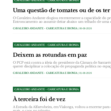
CAVALEIRO ANDANTE - CARICATURA E IRONIA
Uma questão de tomates ou de os ter 
O Cavaleiro Andante elogiou recentemente a capacidade do p
Entroncamento ao assumir deitar abaixo um telhado de uma c
CAVALEIRO ANDANTE - CARICATURA E IRONIA
| 06-08-2026
CAVALEIRO ANDANTE - CARICATURA E IRONIA
Deixem as rotundas em paz
O PCP está contra a ideia do presidente da Câmara de Santarém
querer disciplinar a colocação de propaganda política no espa
CAVALEIRO ANDANTE - CARICATURA E IRONIA
| 01-08-2026
CAVALEIRO ANDANTE - CARICATURA E IRONIA
À terceira foi de vez
A Estrada da Alfarrobeira, em Vialonga, voltou a encerrar par
mais, o caos no trânsito.