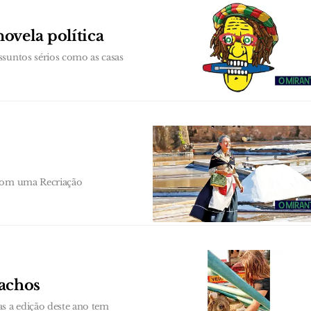
ovela política
ssuntos sérios como as casas
 com uma Recriação
achos
as a edição deste ano tem