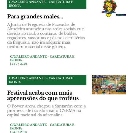
CAVALEIRO ANDANTE - CARICATURA E
IRONIA
Para grandes males…
A Junta de Freguesia de Fazendas de
Almeirim anunciou nas redes sociais que
devido ao roubo contínuo de baldes,
regadores, vassouras e pás nos cemitérios
da freguesia, não irá adquirir mais
nenhum material desse género.
CAVALEIRO ANDANTE - CARICATURA E
IRONIA
| 24-07-2026
CAVALEIRO ANDANTE - CARICATURA E
IRONIA
Festival acaba com mais
apreensões do que troféus
O Power Arena chegou a Santarém com a
promessa de transformar o CNEMA na
capital nacional da adrenalina.
CAVALEIRO ANDANTE - CARICATURA E
IRONIA
| 24-07-2026