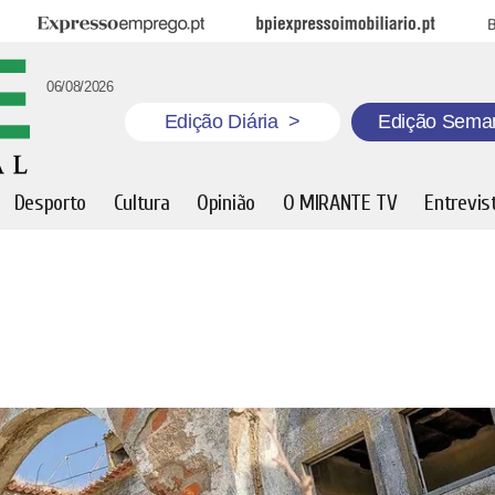
Expresso Emprego
BPI Expresso Imobiliário
B
06/08/2026
Edição Diária
>
Edição Sema
Desporto
Cultura
Opinião
O MIRANTE TV
Entrevis