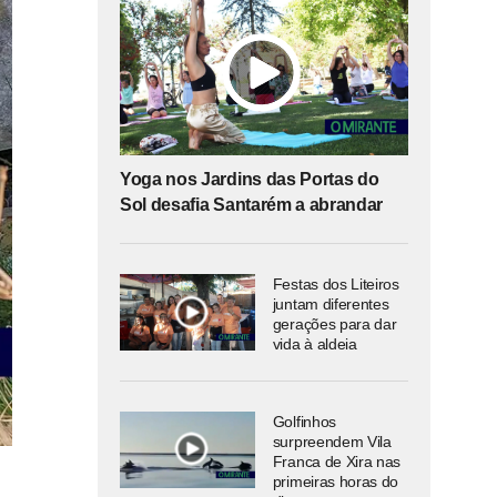
Yoga nos Jardins das Portas do
Sol desafia Santarém a abrandar
Festas dos Liteiros
juntam diferentes
gerações para dar
vida à aldeia
Golfinhos
surpreendem Vila
Franca de Xira nas
primeiras horas do