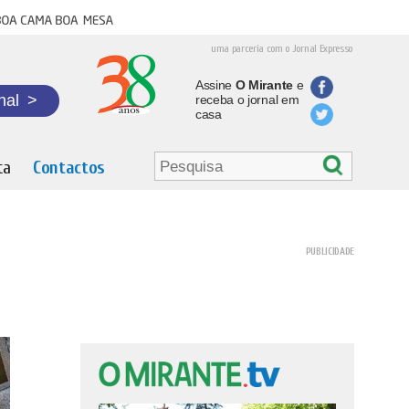
oa cama boa mesa
uma parceria com o Jornal Expresso
Assine
O Mirante
e
nal
>
receba o jornal em
casa
ta
Contactos