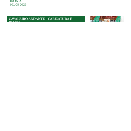
IRONIA
| 01-08-2026
CAVALEIRO ANDANTE - CARICATURA E
IRONIA
Bênção de presidente
Na Festa da Bênção do Gado, em
Riachos, o presidente da Câmara de
Torres Novas entendeu que não bastava
benzer os animais: era preciso também
exorcizar os fantasmas das redes sociais.
CAVALEIRO ANDANTE - CARICATURA E
IRONIA
| 31-07-2026
CAVALEIRO ANDANTE - CARICATURA E
IRONIA
Colunas para inglês ver
O munícipe Rui Lopes bem gesticulava,
apontava para o técnico e pedia que
aumentassem o som, enquanto o
vereador Osvaldo Ferreira intervinha.