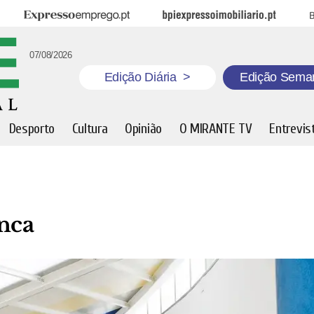
Expresso Emprego
BPI Expresso Imobiliário
B
07/08/2026
Edição Diária
>
Edição Sema
Desporto
Cultura
Opinião
O MIRANTE TV
Entrevis
unca