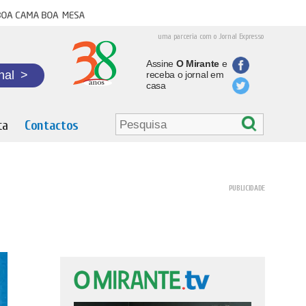
oa cama boa mesa
uma parceria com o Jornal Expresso
Assine
O Mirante
e
nal
>
receba o jornal em
casa
ta
Contactos