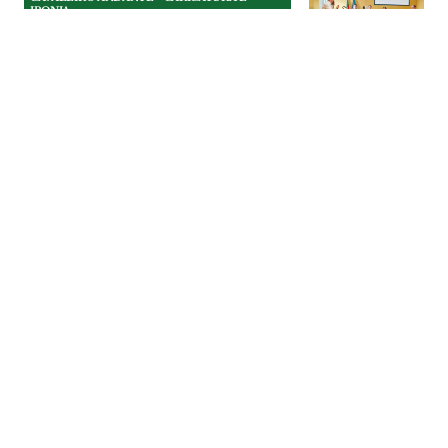
IRONIA
Colunas para inglês ver
O munícipe Rui Lopes bem gesticulava,
apontava para o técnico e pedia que
aumentassem o som, enquanto o
vereador Osvaldo Ferreira intervinha.
CAVALEIRO ANDANTE - CARICATURA E
IRONIA
| 31-07-2026
CAVALEIRO ANDANTE - CARICATURA E
IRONIA
Um concurso público com
direito a novela política
As reuniões da Câmara de Tomar deviam
servir para discutir assuntos sérios como
as casas abandonadas no concelho.
CAVALEIRO ANDANTE - CARICATURA E
IRONIA
| 31-07-2026