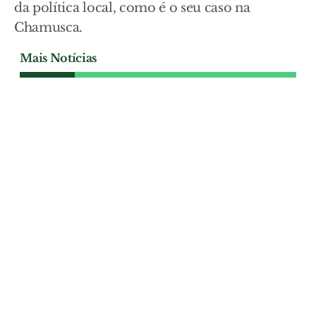
da política local, como é o seu caso na
Chamusca.
Mais Notícias
CAVALEIRO ANDANTE - CARICATURA E
IRONIA
Barriga cheia e falta de
civismo
A Praia dos Pescadores, na Póvoa de
Santa Iria, acordou no último domingo
com sacos de lixo abandonados, restos de
comida a céu aberto e resíduos deixados
sem cuidado num espaço público que é
de todos.
CAVALEIRO ANDANTE - CARICATURA E
IRONIA
| 06-08-2026
CAVALEIRO ANDANTE - CARICATURA E
IRONIA