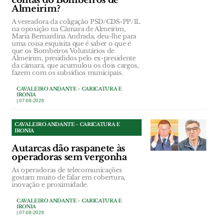
contas do Bombeiros de
Almeirim?
A vereadora da coligação PSD/CDS-PP/IL
na oposição na Câmara de Almeirim,
Maria Bernardina Andrada, deu-lhe para
uma coisa esquisita que é saber o que é
que os Bombeiros Voluntários de
Almeirim, presididos pelo ex-presidente
da câmara, que acumulou os dois cargos,
fazem com os subsídios municipais.
CAVALEIRO ANDANTE - CARICATURA E
IRONIA
| 07-08-2026
CAVALEIRO ANDANTE - CARICATURA E
IRONIA
Autarcas dão raspanete às
operadoras sem vergonha
As operadoras de telecomunicações
gostam muito de falar em cobertura,
inovação e proximidade.
CAVALEIRO ANDANTE - CARICATURA E
IRONIA
| 07-08-2026