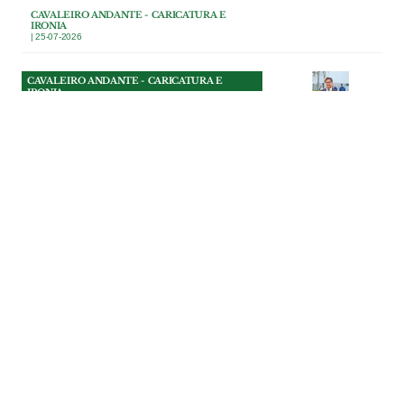
CAVALEIRO ANDANTE - CARICATURA E
IRONIA
| 25-07-2026
CAVALEIRO ANDANTE - CARICATURA E
IRONIA
Os 3 tomates do presidente
da Câmara do
Entroncamento
Nunca houve, que o Cavaleiro Andante se
lembre, um presidente de câmara a quem
elogiassem tanto os “tomates” por
mandar abaixo um telhado de uma casa
ocupada ilegalmente.
CAVALEIRO ANDANTE - CARICATURA E
IRONIA
| 25-07-2026
CAVALEIRO ANDANTE - CARICATURA E
IRONIA
A Erra por fases
A obra de requalificação da entrada da