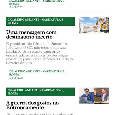
CAVALEIRO ANDANTE - CARICATURA E
IRONIA
| 06-08-2026
CAVALEIRO ANDANTE - CARICATURA E
IRONIA
Uma mensagem com
destinatário incerto
O presidente da Câmara de Santarém,
João Leite (PSD), não escondeu a sua
satisfação pela solução categórica
encontrada para as construções ilegais
existentes junto à requalificada Estrada da
Carreira de Tiro.
CAVALEIRO ANDANTE - CARICATURA E
IRONIA
| 06-08-2026
CAVALEIRO ANDANTE - CARICATURA E
IRONIA
A guerra dos gostos no
Entroncamento
No Entroncamento a política também se