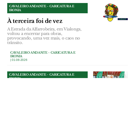
CAVALEIRO ANDANTE - CARICATURA E
IRONIA
À terceira foi de vez
A Estrada da Alfarrobeira, em Vialonga,
voltou a encerrar para obras,
provocando, uma vez mais, o caos no
trânsito.
CAVALEIRO ANDANTE - CARICATURA E
IRONIA
| 01-08-2026
CAVALEIRO ANDANTE - CARICATURA E
IRONIA
Bênção de presidente
Na Festa da Bênção do Gado, em
Riachos, o presidente da Câmara de
Torres Novas entendeu que não bastava
benzer os animais: era preciso também
exorcizar os fantasmas das redes sociais.
CAVALEIRO ANDANTE - CARICATURA E
IRONIA
| 31-07-2026