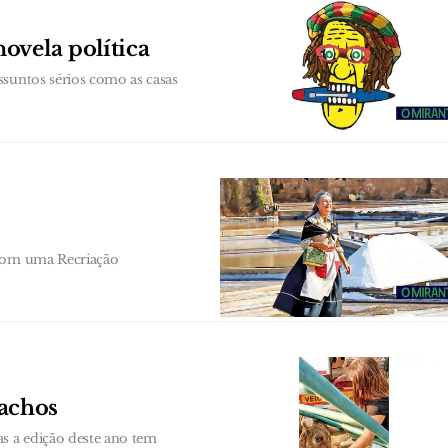
ovela política
ssuntos sérios como as casas
 com uma Recriação
achos
as a edição deste ano tem