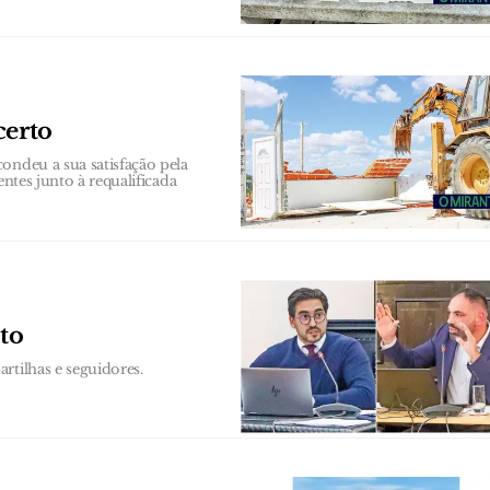
certo
ondeu a sua satisfação pela
entes junto à requalificada
to
rtilhas e seguidores.