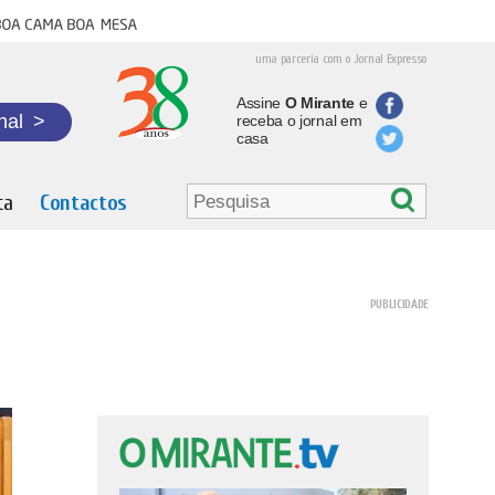
oa cama boa mesa
uma parceria com o Jornal Expresso
Assine
O Mirante
e
nal
>
receba o jornal em
casa
ta
Contactos