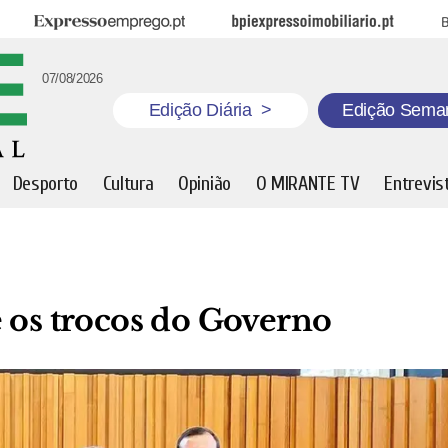
Expresso Emprego
BPI Expresso Imobiliário
B
07/08/2026
Edição Diária
>
Edição Sema
Desporto
Cultura
Opinião
O MIRANTE TV
Entrevis
 os trocos do Governo