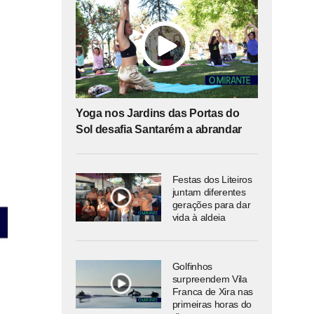
Yoga nos Jardins das Portas do
Sol desafia Santarém a abrandar
Festas dos Liteiros
juntam diferentes
gerações para dar
vida à aldeia
Golfinhos
surpreendem Vila
Franca de Xira nas
primeiras horas do