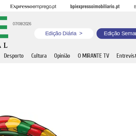
Expresso Emprego
BPI Expresso Imobiliário
B
07/08/2026
Edição Diária
>
Edição Sema
Desporto
Cultura
Opinião
O MIRANTE TV
Entrevis