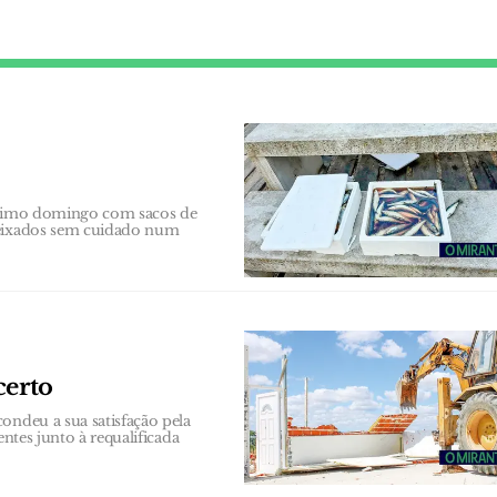
último domingo com sacos de
 deixados sem cuidado num
certo
ondeu a sua satisfação pela
entes junto à requalificada