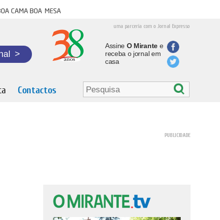
oa cama boa mesa
uma parceria com o Jornal Expresso
Assine
O Mirante
e
nal
>
receba o jornal em
casa
ta
Contactos