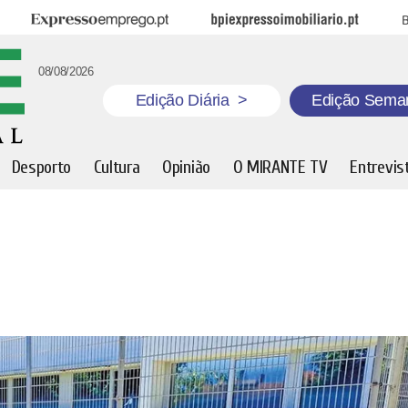
Expresso Emprego
BPI Expresso Imobiliário
B
08/08/2026
Edição Diária
>
Edição Sema
Desporto
Cultura
Opinião
O MIRANTE TV
Entrevis