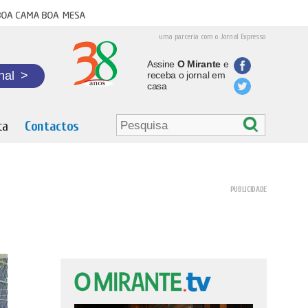
oa cama boa mesa
uma parceria com o Jornal Expresso
Assine
O Mirante
e
nal
>
receba o jornal em
casa
ta
Contactos