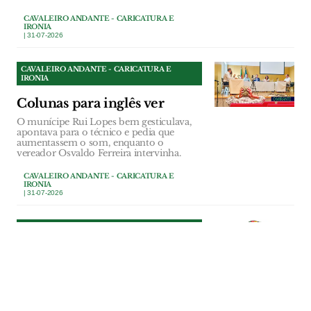
CAVALEIRO ANDANTE - CARICATURA E
IRONIA
| 31-07-2026
CAVALEIRO ANDANTE - CARICATURA E
IRONIA
Colunas para inglês ver
O munícipe Rui Lopes bem gesticulava,
apontava para o técnico e pedia que
aumentassem o som, enquanto o
vereador Osvaldo Ferreira intervinha.
CAVALEIRO ANDANTE - CARICATURA E
IRONIA
| 31-07-2026
CAVALEIRO ANDANTE - CARICATURA E
IRONIA
Um concurso público com
direito a novela política
As reuniões da Câmara de Tomar deviam
servir para discutir assuntos sérios como