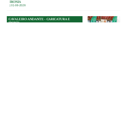
IRONIA
| 01-08-2026
CAVALEIRO ANDANTE - CARICATURA E
IRONIA
Bênção de presidente
Na Festa da Bênção do Gado, em
Riachos, o presidente da Câmara de
Torres Novas entendeu que não bastava
benzer os animais: era preciso também
exorcizar os fantasmas das redes sociais.
CAVALEIRO ANDANTE - CARICATURA E
IRONIA
| 31-07-2026
CAVALEIRO ANDANTE - CARICATURA E
IRONIA
Colunas para inglês ver
O munícipe Rui Lopes bem gesticulava,
apontava para o técnico e pedia que
aumentassem o som, enquanto o
vereador Osvaldo Ferreira intervinha.