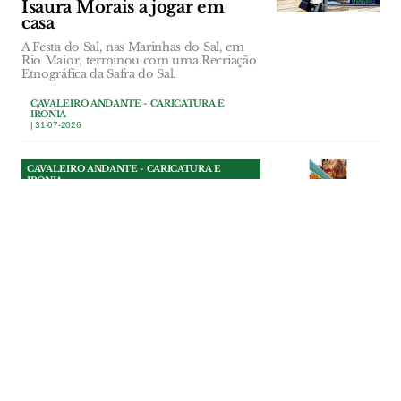
Isaura Morais a jogar em
casa
A Festa do Sal, nas Marinhas do Sal, em
Rio Maior, terminou com uma Recriação
Etnográfica da Safra do Sal.
CAVALEIRO ANDANTE - CARICATURA E
IRONIA
| 31-07-2026
CAVALEIRO ANDANTE - CARICATURA E
IRONIA
Uma bênção com pouca
graça em Riachos
A Festa da Bênção do Gado, em Riachos,
celebra a tradição, mas a edição deste ano
tem estado envolta em polémicas.
CAVALEIRO ANDANTE - CARICATURA E
IRONIA
| 30-07-2026
CAVALEIRO ANDANTE - CARICATURA E
IRONIA