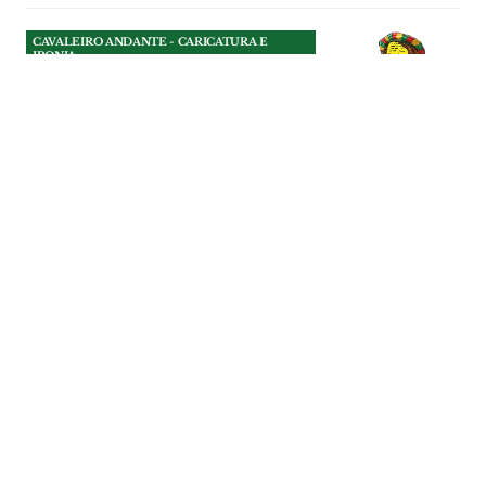
CAVALEIRO ANDANTE - CARICATURA E
IRONIA
Um concurso público com
direito a novela política
As reuniões da Câmara de Tomar deviam
servir para discutir assuntos sérios como
as casas abandonadas no concelho.
CAVALEIRO ANDANTE - CARICATURA E
IRONIA
| 31-07-2026
CAVALEIRO ANDANTE - CARICATURA E
IRONIA
Isaura Morais a jogar em
casa
A Festa do Sal, nas Marinhas do Sal, em
Rio Maior, terminou com uma Recriação
Etnográfica da Safra do Sal.
CAVALEIRO ANDANTE - CARICATURA E
IRONIA