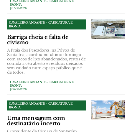
CAVALEIRO ANDANTE - CARICATURA E
IRONIA
| 07-08-2026
CAVALEIRO ANDANTE - CARICATURA E
IRONIA
Barriga cheia e falta de
civismo
A Praia dos Pescadores, na Póvoa de
Santa Iria, acordou no último domingo
com sacos de lixo abandonados, restos de
comida a céu aberto e resíduos deixados
sem cuidado num espaço público que é
de todos.
CAVALEIRO ANDANTE - CARICATURA E
IRONIA
| 06-08-2026
CAVALEIRO ANDANTE - CARICATURA E
IRONIA
Uma mensagem com
destinatário incerto
O presidente da Câmara de Santarém,