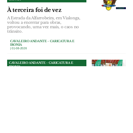
À terceira foi de vez
A Estrada da Alfarrobeira, em Vialonga,
voltou a encerrar para obras,
provocando, uma vez mais, o caos no
trânsito.
CAVALEIRO ANDANTE - CARICATURA E
IRONIA
| 01-08-2026
CAVALEIRO ANDANTE - CARICATURA E
IRONIA
Bênção de presidente
Na Festa da Bênção do Gado, em
Riachos, o presidente da Câmara de
Torres Novas entendeu que não bastava
benzer os animais: era preciso também
exorcizar os fantasmas das redes sociais.
CAVALEIRO ANDANTE - CARICATURA E
IRONIA
| 31-07-2026