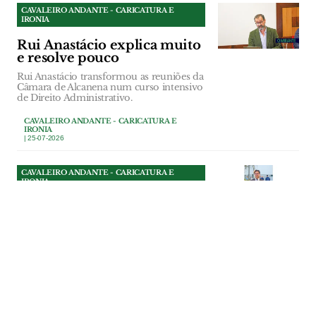
CAVALEIRO ANDANTE - CARICATURA E
IRONIA
Rui Anastácio explica muito
e resolve pouco
Rui Anastácio transformou as reuniões da
Câmara de Alcanena num curso intensivo
de Direito Administrativo.
CAVALEIRO ANDANTE - CARICATURA E
IRONIA
| 25-07-2026
CAVALEIRO ANDANTE - CARICATURA E
IRONIA
Os 3 tomates do presidente
da Câmara do
Entroncamento
Nunca houve, que o Cavaleiro Andante se
lembre, um presidente de câmara a quem
elogiassem tanto os “tomates” por
mandar abaixo um telhado de uma casa
ocupada ilegalmente.