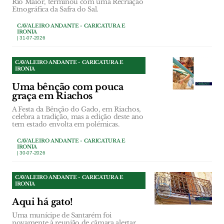
Rio Maior, terminou com uma Recriação
Etnográfica da Safra do Sal.
CAVALEIRO ANDANTE - CARICATURA E
IRONIA
| 31-07-2026
CAVALEIRO ANDANTE - CARICATURA E
IRONIA
Uma bênção com pouca
graça em Riachos
A Festa da Bênção do Gado, em Riachos,
celebra a tradição, mas a edição deste ano
tem estado envolta em polémicas.
CAVALEIRO ANDANTE - CARICATURA E
IRONIA
| 30-07-2026
CAVALEIRO ANDANTE - CARICATURA E
IRONIA
Aqui há gato!
Uma munícipe de Santarém foi
novamente à reunião de câmara alertar