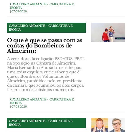
CAVALEIRO ANDANTE - CARICATURA E
IRONIA
| 07-08-2026
CAVALEIRO ANDANTE - CARICATURA E
IRONIA
O que é que se passa com as
contas do Bombeiros de
Almeirim?
A vereadora da coligação PSD/CDS-PP/IL
na oposição na Câmara de Almeirim,
Maria Bernardina Andrada, deu-lhe para
uma coisa esquisita que é saber o que é
que os Bombeiros Voluntários de
Almeirim, presididos pelo ex-presidente
da câmara, que acumulou os dois cargos,
fazem com os subsídios municipais.
CAVALEIRO ANDANTE - CARICATURA E
IRONIA
| 07-08-2026
CAVALEIRO ANDANTE - CARICATURA E
IRONIA