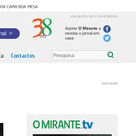
oa cama boa mesa
uma parceria com o Jornal Expresso
Assine
O Mirante
e
nal
>
receba o jornal em
casa
ta
Contactos