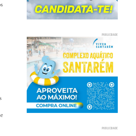
s
s
ue