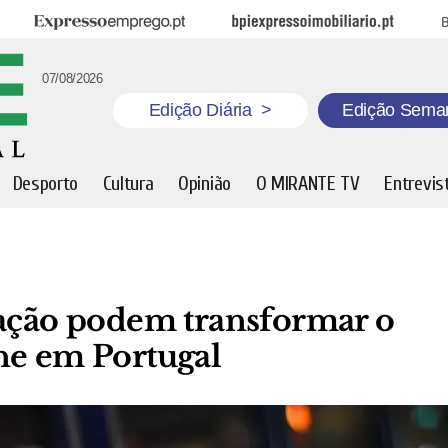
Expresso Emprego
BPI Expresso Imobiliário
B
07/08/2026
Edição Diária
>
Edição Sema
Desporto
Cultura
Opinião
O MIRANTE TV
Entrevis
tação podem transformar o
ne em Portugal