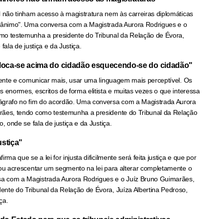
l não tinham acesso à magistratura nem às carreiras diplomáticas
e ânimo". Uma conversa com a Magistrada Aurora Rodrigues e o
mo testemunha a presidente do Tribunal da Relação de Évora,
fala de justiça e da Justiça.
oloca-se acima do cidadão esquecendo-se do cidadão"
arente e comunicar mais, usar uma linguagem mais perceptível. Os
 enormes, escritos de forma elitista e muitas vezes o que interessa
ágrafo no fim do acordão. Uma conversa com a Magistrada Aurora
rães, tendo como testemunha a presidente do Tribunal da Relação
, onde se fala de justiça e da Justiça.
ustiça"
rma que se a lei for injusta dificilmente será feita justiça e que por
 ou acrescentar um segmento na lei para alterar completamente o
a com a Magistrada Aurora Rodrigues e o Juíz Bruno Guimarães,
nte do Tribunal da Relação de Évora, Juíza Albertina Pedroso,
ça.