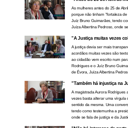
As mulheres antes do 25 de Abri
porque não tinham "fortaleza d
Juíz Bruno Guimarães, tendo co
Juíza Albertina Pedroso, onde se 
"A Justiça muitas vezes c
A justiça devia ser mais transp
acordãos muitas vezes são textos
ao cidadão vem escrito num par
Rodrigues e o Juíz Bruno Guima
de Évora, Juíza Albertina Pedroso
"Também há injustiça na J
A magistrada Aurora Rodrigues afi
vezes basta alterar uma vírgula
sentido da mesma. Uma convers
tendo como testemunha a preside
onde se fala de justiça e da Justi