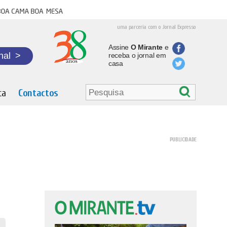
oa cama boa mesa
uma parceria com o Jornal Expresso
Assine
O Mirante
e
nal
>
receba o jornal em
casa
ta
Contactos