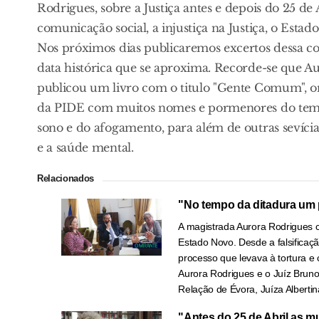
Rodrigues, sobre a Justiça antes e depois do 25 de A
comunicação social, a injustiça na Justiça, o Estado
Nos próximos dias publicaremos excertos dessa 
data histórica que se aproxima. Recorde-se que A
publicou um livro com o titulo "Gente Comum", o
da PIDE com muitos nomes e pormenores do tempo
sono e do afogamento, para além de outras sevíci
e a saúde mental.
Relacionados
"No tempo da ditadura um p
A magistrada Aurora Rodrigues
Estado Novo. Desde a falsificaç
processo que levava à tortura 
Aurora Rodrigues e o Juíz Brun
Relação de Évora, Juíza Albertin
"Antes do 25 de Abril as m