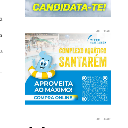
 à
a
da