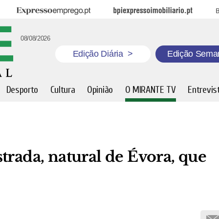
Expresso Emprego
BPI Expresso Imobiliário
B
08/08/2026
Edição Diária
>
Edição Sema
Desporto
Cultura
Opinião
O MIRANTE TV
Entrevis
trada, natural de Évora, que