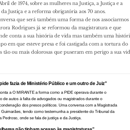
bril de 1974, sobre as mulheres na Justiça, a Justiça e a
 da Justiça e a reforma obrigatória aos 70 anos.
conversa que será também uma forma de nos associarmos
urora Rodrigues já se reformou da magistratura e que
nde conta a sua história de vida mas também uma históri
 em que esteve presa e foi castigada com a tortura do
as tão ou mais dolorosas que puseram em perigo a sua vi
ide fazia de Ministério Público e um outro de Juiz"
 conta a O MIRANTE a forma como a PIDE operava durante o
ão de autos à falta de advogados ou magistrados durante o
e condenação dos presos políticos. Uma conversa com a Magistrada
o Guimarães, tendo como testemunha a presidente do Tribunal da
a Pedroso, onde se fala de justiça e da Justiça.
ulheres não tinham acesso às magistraturas"