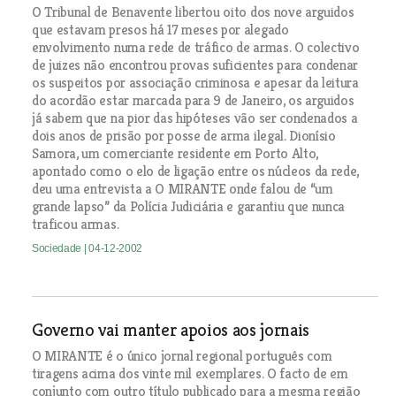
O Tribunal de Benavente libertou oito dos nove arguidos
que estavam presos há 17 meses por alegado
envolvimento numa rede de tráfico de armas. O colectivo
de juizes não encontrou provas suficientes para condenar
os suspeitos por associação criminosa e apesar da leitura
do acordão estar marcada para 9 de Janeiro, os arguidos
já sabem que na pior das hipóteses vão ser condenados a
dois anos de prisão por posse de arma ilegal. Dionísio
Samora, um comerciante residente em Porto Alto,
apontado como o elo de ligação entre os núcleos da rede,
deu uma entrevista a O MIRANTE onde falou de “um
grande lapso” da Polícia Judiciária e garantiu que nunca
traficou armas.
Sociedade
| 04-12-2002
Governo vai manter apoios aos jornais
O MIRANTE é o único jornal regional português com
tiragens acima dos vinte mil exemplares. O facto de em
conjunto com outro título publicado para a mesma região