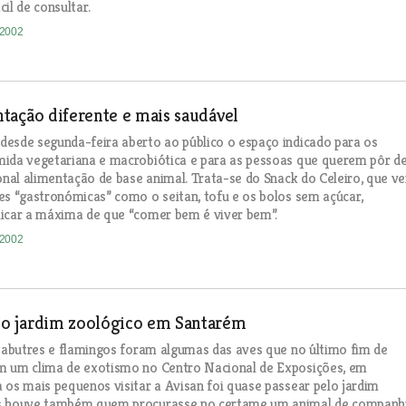
il de consultar.
-2002
tação diferente e mais saudável
esde segunda-feira aberto ao público o espaço indicado para os
ida vegetariana e macrobiótica e para as pessoas que querem pôr d
ional alimentação de base animal. Trata-se do Snack do Celeiro, que v
es “gastronómicas” como o seitan, tofu e os bolos sem açúcar,
icar a máxima de que “comer bem é viver bem”.
-2002
 jardim zoológico em Santarém
, abutres e flamingos foram algumas das aves que no último fim de
m um clima de exotismo no Centro Nacional de Exposições, em
 os mais pequenos visitar a Avisan foi quase passear pelo jardim
s houve também quem procurasse no certame um animal de companh