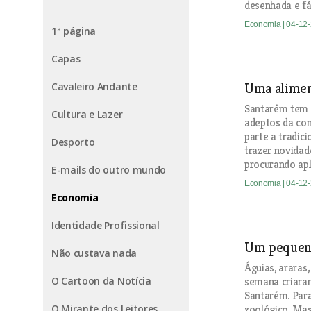
desenhada e fác
Economia
| 04-12
1ª página
Capas
Cavaleiro Andante
Uma alimen
Santarém tem d
Cultura e Lazer
adeptos da com
parte a tradic
Desporto
trazer novidad
procurando apl
E-mails do outro mundo
Economia
| 04-12
Economia
Identidade Profissional
Um pequeno
Não custava nada
Águias, araras
O Cartoon da Notícia
semana criara
Santarém. Para
O Mirante dos Leitores
zoológico. Ma