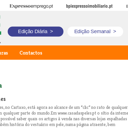
Expresso Emprego
BPI Expresso Imobiliário
B
Edição Diária
>
Edição Semanal
>
uras
Contactos
a
les
es, no Cartaxo, está agora ao alcance de um “clic” no rato de qualquer
 qualquer parte do mundo.Em www.casadaspeles.pt o sítio da intern
é possível saber quais os artigos à venda nas diversas lojas espalhadas
mbém história do vestuário em pele, numa página atraente, bem