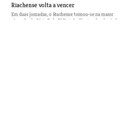
Riachense volta a vencer
Em duas jornadas, o Riachense tornou-se na maior
atracção da Série D da III Divisão Nacional, sobretudo
pelo feito histórico de ter conseguido vencer em duas
jornadas seguidas clubes com ambições no campeonato.
Mas o destaque tem também que ser dado ao Abrantes e
ao Sourense, que continuam num emocionante ombro a
ombro pela liderança da tabela classificativa.
Desporto
| 10-12-2003
Centro de estágios e pista de
atletismo para breve
O contrato-programa para a
construção do Centro de Estágio e de
Formação (CEF) do FC Alverca, que vai
permitir desbloquear 750 mil euros, ou
seja, parte da verba necessária para a
construção do complexo que se