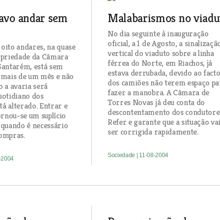
tavo andar sem
Malabarismos no viadu
No dia seguinte à inauguração
oficial, a 1 de Agosto, a sinalizaçã
oito andares, na quase
vertical do viaduto sobre a linha
opriedade da Câmara
férrea do Norte, em Riachos, já
Santarém, está sem
estava derrubada, devido ao fact
 mais de um mês e não
dos camiões não terem espaço pa
o a avaria será
fazer a manobra. A Câmara de
uotidiano dos
Torres Novas já deu conta do
á alterado. Entrar e
descontentamento dos condutore
ornou-se um suplício
Refer e garante que a situação va
 quando é necessário
ser corrigida rapidamente.
ompras.
Sociedade
| 11-08-2004
8-2004