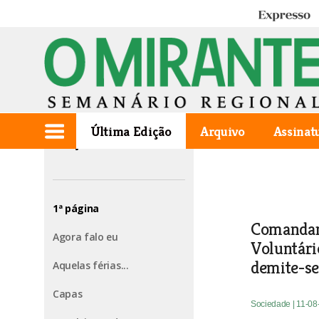
Expresso
Última Edição
Arquivo
Assinat
Edição de 2004.08.12
1ª página
Comandan
Agora falo eu
Voluntári
demite-s
Aquelas férias...
Capas
Sociedade
| 11-0