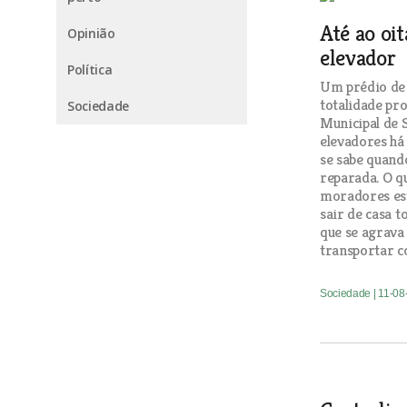
Até ao oi
Opinião
elevador
Política
Um prédio de 
totalidade pr
Sociedade
Municipal de 
elevadores há
se sabe quand
reparada. O q
moradores est
sair de casa t
que se agrava
transportar c
Sociedade
| 11-0