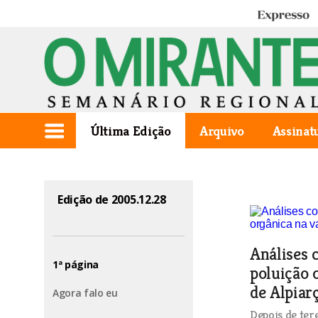
Expresso
Última Edição
Arquivo
Assinat
Edição de 2005.12.28
Análises
1ª página
poluição 
de Alpiar
Agora falo eu
Depois de ter