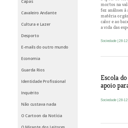
Capas
mortos na val
fez análises à
Cavaleiro Andante
matéria orgân
calor e ao bai
Cultura e Lazer
a vida das esp
Desporto
Sociedade
| 28-1
E-mails do outro mundo
Economia
Guarda Rios
Escola do
Identidade Profissional
apoio para
Inquérito
Sociedade
| 28-1
Não custava nada
O Cartoon da Notícia
O Mirante dos Leitores