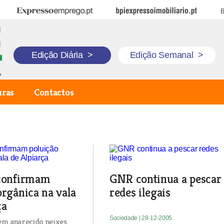
Expresso Emprego
BPI Expresso Imobiliário
B
Edição Diária
>
Edição Semanal
>
uras
Contactos
 confirmam
GNR continua a pescar
orgânica na vala
redes ilegais
ça
Sociedade
| 28-12-2005
em aparecido peixes