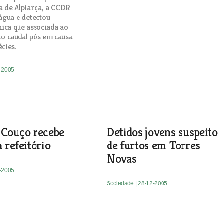
a de Alpiarça, a CCDR
 água e detectou
ica que associada ao
xo caudal pôs em causa
écies.
2-2005
 Couço recebe
Detidos jovens suspeito
 refeitório
de furtos em Torres
Novas
2-2005
Sociedade
| 28-12-2005